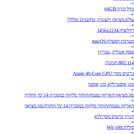
גודל זכרון
:
64GB
עולם
:
מציאון ותצוגות, מחשבים וסלולר
רזולוציה
:
3456x2234
מערכת הפעלה
:
macOS
שפה
:
אנגלית, עברית
802.11g
:
תכונות
כרטיס מסך
:
Apple 40-Core GPU
כונן אופטי
:
ללא כונן אופטי
סוג מציאון
:
האריזה נפגמה/הוחזר מלקוח במסגרת 14 ימי החזרה
האריזה נפגמה/הוחזר מלקוח במסגרת 14 ימי החזרה
:
סוג מציאון
זיכרון כרטיס מסך
:
ללא
סוללה
:
Wh 100