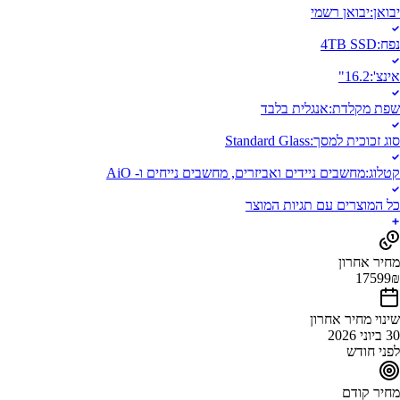
יבואן
:
יבואן רשמי
נפח
:
4TB SSD
אינצ'
:
16.2"
שפת מקלדת
:
אנגלית בלבד
סוג זכוכית למסך
:
Standard Glass
קטלוג
:
מחשבים ניידים ואביזרים, מחשבים נייחים ו- AiO
כל המוצרים עם תגיות המוצר
מחיר אחרון
17599
₪
שינוי מחיר אחרון
30 ביוני 2026
לפני חודש
מחיר קודם