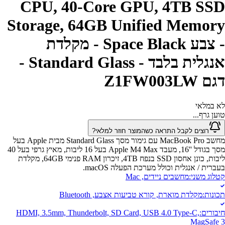
CPU, 40-Core GPU, 4TB SSD
Storage, 64GB Unified Memory
- צבע Space Black - מקלדת
אנגלית בלבד - Standard Glass -
דגם Z1FW003LW
לא במלאי
טוען גרף...
רוצים לקבל התראה כשהמוצר חוזר למלאי?
מחשב MacBook Pro עם גימור מסך Standard Glass מבית Apple בעל
מסך בגודל ''16, מעבד Apple M4 Max בעל 16 ליבות, מאיץ גרפי בעל 40
ליבות, כונן אחסון SSD בנפח 4TB, זיכרון RAM פנימי 64GB, מקלדת
בעברית / אנגלית וכולל מערכת הפעלה macOS.
קטלוג משני
:
מחשבים ניידים, Mac
תכונות
:
מקלדת מוארת, קורא טביעות אצבע, Bluetooth
חיבורים
:
HDMI, 3.5mm, Thunderbolt, SD Card, USB 4.0 Type-C,
MagSafe 3