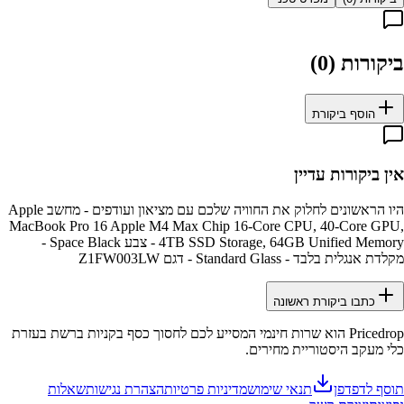
ביקורות (
0
)
הוסף ביקורת
אין ביקורות עדיין
היו הראשונים לחלוק את החוויה שלכם עם
מציאון ועודפים - מחשב Apple
MacBook Pro 16 Apple M4 Max Chip 16-Core CPU, 40-Core GPU,
4TB SSD Storage, 64GB Unified Memory - צבע Space Black -
מקלדת אנגלית בלבד - Standard Glass - דגם Z1FW003LW
כתבו ביקורת ראשונה
Pricedrop
הוא שרות חינמי המסייע לכם לחסוך כסף בקניות ברשת בעזרת
כלי מעקב היסטוריית מחירים.
תוסף לדפדפן
תנאי שימוש
מדיניות פרטיות
הצהרת נגישות
שאלות