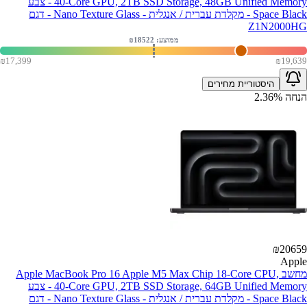
40-Core GPU, 2TB SSD Storage, 48GB Unified Memory - צבע
Space Black - מקלדת עברית / אנגלית - Nano Texture Glass - דגם
Z1N2000HG
ממוצע: ₪
18522
₪
17,399
₪
19,639
היסטוריית מחירים
הנחה
%
2.36
₪
20659
Apple
מחשב Apple MacBook Pro 16 Apple M5 Max Chip 18-Core CPU,
40-Core GPU, 2TB SSD Storage, 64GB Unified Memory - צבע
Space Black - מקלדת עברית / אנגלית - Nano Texture Glass - דגם