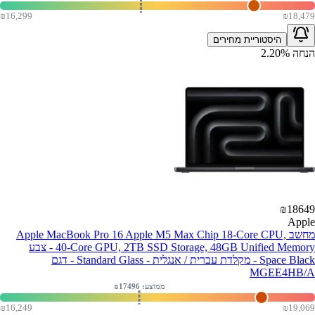
₪
16,299
₪
18,479
היסטוריית מחירים
הנחה
%
2.20
₪
18649
Apple
מחשב Apple MacBook Pro 16 Apple M5 Max Chip 18-Core CPU,
40-Core GPU, 2TB SSD Storage, 48GB Unified Memory - צבע
Space Black - מקלדת עברית / אנגלית - Standard Glass - דגם
MGEE4HB/A
ממוצע: ₪
17496
₪
16,249
₪
19,069