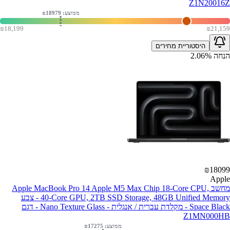
Z1N20016Z
ממוצע: ₪
18979
₪
18,199
₪
21,159
היסטוריית מחירים
הנחה
%
2.06
₪
18099
Apple
מחשב Apple MacBook Pro 14 Apple M5 Max Chip 18-Core CPU,
40-Core GPU, 2TB SSD Storage, 48GB Unified Memory - צבע
Space Black - מקלדת עברית / אנגלית - Nano Texture Glass - דגם
Z1MN000HB
ממוצע: ₪
17275