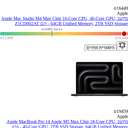
₪
16449
Apple
מחשב Apple Mac Studio M4 Max Chip 16-Core CPU, 40-Core GPU,
64GB Unified Memory, 2TB SSD Storage - דגם Z1CD002AT
ממוצע: ₪
14399
₪
12,999
₪
16,449
היסטוריית מחירים
₪
19459
Apple
מחשב Apple MacBook Pro 14 Apple M5 Max Chip 18-Core CPU,
40-Core GPU, 2TB SSD Storage, 64GB Unified Memory - צבע