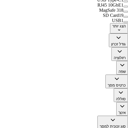
RJ45 10GbE
1
MagSafe 3
18
SD Card
19
USB
1
הצג
יותר
גודל זכרון
רזולוציה
שפה
כרטיס מסך
סוללה
אינצ'
סוג זכוכית למסך