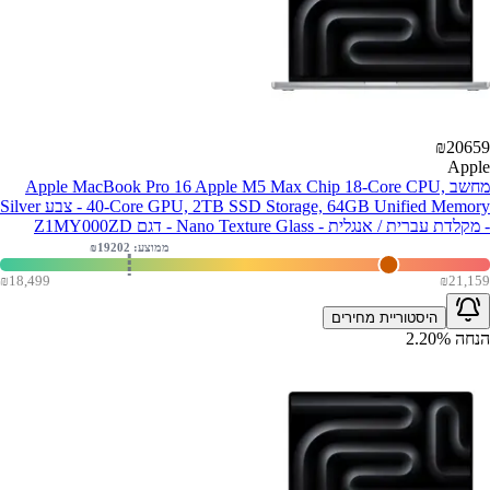
₪
20659
Apple
מחשב Apple MacBook Pro 16 Apple M5 Max Chip 18-Core CPU,
40-Core GPU, 2TB SSD Storage, 64GB Unified Memory - צבע Silver
- מקלדת עברית / אנגלית - Nano Texture Glass - דגם Z1MY000ZD
ממוצע: ₪
19202
₪
18,499
₪
21,159
היסטוריית מחירים
הנחה
%
2.20