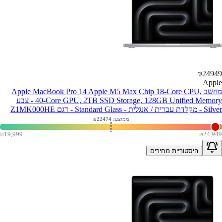
₪
24949
Apple
מחשב Apple MacBook Pro 14 Apple M5 Max Chip 18-Core CPU,
40-Core GPU, 2TB SSD Storage, 128GB Unified Memory - צבע
Silver - מקלדת עברית / אנגלית - Standard Glass - דגם Z1MK000HE
ממוצע: ₪
22474
₪
19,999
₪
24,949
היסטוריית מחירים