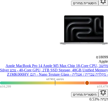
היסטוריית מחירים
₪
18099
Apple
מחשב Apple MacBook Pro 14 Apple M5 Max Chip 18-Core CPU,
40-Core GPU, 2TB SSD Storage, 48GB Unified Memory - צבע Silver
- מקלדת עברית / אנגלית - Nano Texture Glass - דגם Z1MK000HV
ממוצע: ₪
17412
₪
16,299
₪
18,479
היסטוריית מחירים
הנחה
%
0.53