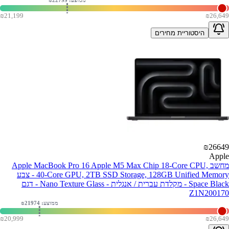
ממוצע: ₪
22799
₪
21,199
₪
26,649
היסטוריית מחירים
₪
26649
Apple
מחשב Apple MacBook Pro 16 Apple M5 Max Chip 18-Core CPU,
40-Core GPU, 2TB SSD Storage, 128GB Unified Memory - צבע
Space Black - מקלדת עברית / אנגלית - Nano Texture Glass - דגם
Z1N200170
ממוצע: ₪
21974
₪
20,999
₪
26,649