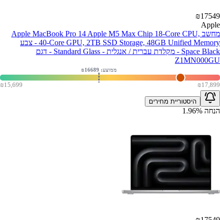
₪
17549
Apple
מחשב Apple MacBook Pro 14 Apple M5 Max Chip 18-Core CPU,
40-Core GPU, 2TB SSD Storage, 48GB Unified Memory - צבע
Space Black - מקלדת עברית / אנגלית - Standard Glass - דגם
Z1MN000GU
ממוצע: ₪
16689
₪
15,699
₪
17,899
היסטוריית מחירים
הנחה
%
1.96
₪
17549