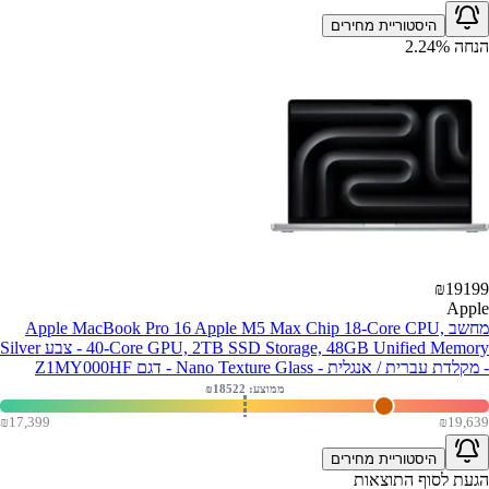
היסטוריית מחירים
הנחה
%
2.24
₪
19199
Apple
מחשב Apple MacBook Pro 16 Apple M5 Max Chip 18-Core CPU,
40-Core GPU, 2TB SSD Storage, 48GB Unified Memory - צבע Silver
- מקלדת עברית / אנגלית - Nano Texture Glass - דגם Z1MY000HF
ממוצע: ₪
18522
₪
17,399
₪
19,639
היסטוריית מחירים
הגעת לסוף התוצאות