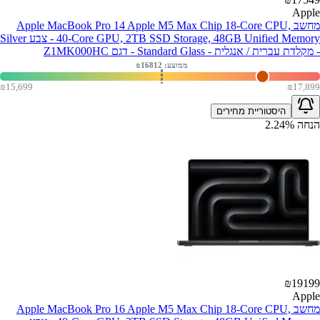
Apple
מחשב Apple MacBook Pro 14 Apple M5 Max Chip 18-Core CPU,
40-Core GPU, 2TB SSD Storage, 48GB Unified Memory - צבע Silver
- מקלדת עברית / אנגלית - Standard Glass - דגם Z1MK000HC
ממוצע: ₪
16812
₪
15,699
₪
17,899
היסטוריית מחירים
הנחה
%
2.24
₪
19199
Apple
מחשב Apple MacBook Pro 16 Apple M5 Max Chip 18-Core CPU,