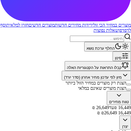
מוצרים במחיר הכי זול
ירידות מחירים חדשות
מוצרים חדשים
חזרו למלאי
תוסף
לדפדפן
שאלות נפוצות
החלף ערכת נושא
סינון
קבלו התראות על הקטגוריות האלה
מיון לפי
עדכון מחיר אחרון (סדר יורד)
הצגת רק מוצרים במחיר הזול ביותר
הצגת מוצרים שאינם במלאי
טווח מחירים
16,449
₪
עד
26,649
₪
₪
26,649
₪
16,449
יצרן