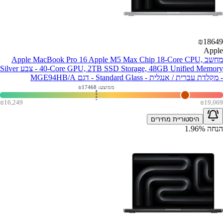
₪
18649
Apple
מחשב Apple MacBook Pro 16 Apple M5 Max Chip 18-Core CPU,
40-Core GPU, 2TB SSD Storage, 48GB Unified Memory - צבע Silver
- מקלדת עברית / אנגלית - Standard Glass - דגם MGE94HB/A
ממוצע: ₪
17468
₪
16,249
₪
19,069
היסטוריית מחירים
הנחה
%
1.96