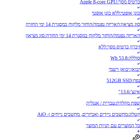
כרטיס מסך
:
Apple 8‑core GPU
כונן אופטי
:
ללא כונן אופטי
סוג מציאון
:
האריזה נפגמה/הוחזר מלקוח במסגרת 14 ימי החזרה
האריזה נפגמה/הוחזר מלקוח במסגרת 14 ימי החזרה
:
סוג מציאון
זיכרון כרטיס מסך
:
ללא
סוללה
:
Wh 53.8
יבואן
:
יבואן רשמי
נפח
:
512GB SSD
אינצ'
:
13.6"
שפת מקלדת
:
עברית / אנגלית
קטלוג
:
מחשבים ניידים ואביזרים, מחשבים נייחים ו- AiO
כל המוצרים עם תגיות המוצר