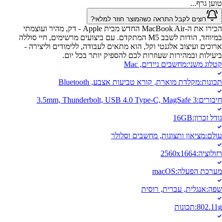
טוען גרף...
רוצים לקבל התראה כשהמוצר חוזר למלאי?
הכירו את ה-MacBook Air החדש מבית Apple - דק, מהיר ועוצמתי
במיוחד, הודות לשבב M5 המתקדם. עם ביצועים מרשימים, חיי סוללה
ארוכים ועיצוב אלגנטי וקל, הוא מתאים לעבודה, ללימודים וליצירה -
ביעילות ובמהירות שעוזרות לכם להספיק יותר בכל יום.
קטלוג משני
:
מחשבים ניידים, Mac
תכונות
:
מקלדת מוארת, קורא טביעות אצבע, Bluetooth
חיבורים
:
3.5mm, Thunderbolt, USB 4.0 Type-C, MagSafe 3
גודל זכרון
:
16GB
עולם
:
מציאון ותצוגות, מחשבים וסלולר
רזולוציה
:
2560x1664
מערכת הפעלה
:
macOS
שפה
:
אנגלית, עברית, רוסית
802.11g
:
תכונות