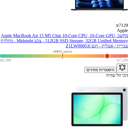
₪
7129
Apple
מחשב Apple MacBook Air 15 M5 Chip 10-Core CPU, 10-Core GPU,
512GB SSD Storage, 32GB Unified Memory - צבע Midnight - מקלדת
עברית / אנגלית - דגם Z1LW000G6
ממוצע: ₪
6815
₪
6,399
₪
7,249
היסטוריית מחירים
הכי זול שהיה