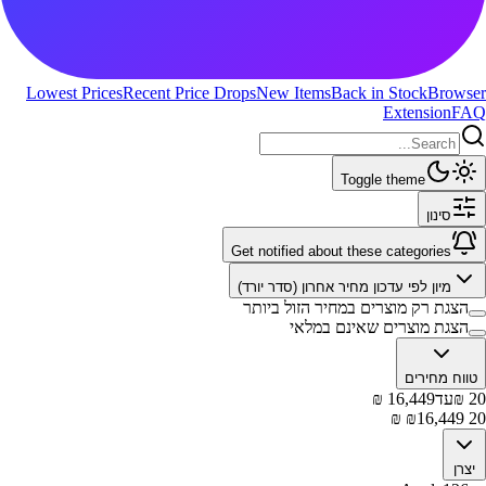
Lowest Prices
Recent Price Drops
New Items
Back in Stock
Browser
Extension
FAQ
Toggle theme
סינון
Get notified about these categories
מיון לפי
עדכון מחיר אחרון (סדר יורד)
הצגת רק מוצרים במחיר הזול ביותר
הצגת מוצרים שאינם במלאי
טווח מחירים
20
₪
עד
16,449
₪
₪
16,449
₪
20
יצרן