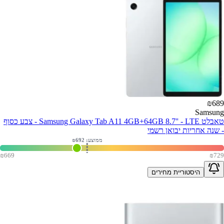
₪
689
Samsung
טאבלט Samsung Galaxy Tab A11 4GB+64GB 8.7'' - LTE - צבע כסוף
- שנה אחריות יבואן רשמי
ממוצע: ₪
692
₪
669
₪
729
היסטוריית מחירים