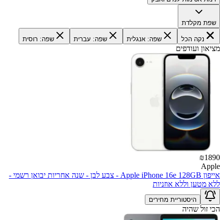
שפת מקלדת
נקה הכל
שפה: אנגלית
שפה: עברית
שפה: רוסית
מציאון ועודפים
₪
1890
Apple
אייפון Apple iPhone 16e 128GB - צבע לבן - שנה אחריות יבואן רשמי -
ללא מטען וללא אוזניות
היסטוריית מחירים
הכי זול שהיה