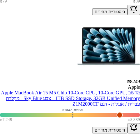
₪
79
₪
89
היסטוריית מחירים
₪
8249
Apple
מחשב Apple MacBook Air 15 M5 Chip 10-Core CPU, 10-Core GPU,
1TB SSD Storage, 32GB Unified Memory - צבע Sky Blue - מקלדת
עברית / אנגלית - דגם Z1M2000CF
ממוצע: ₪
7842
₪
7,249
₪
8,389
היסטוריית מחירים