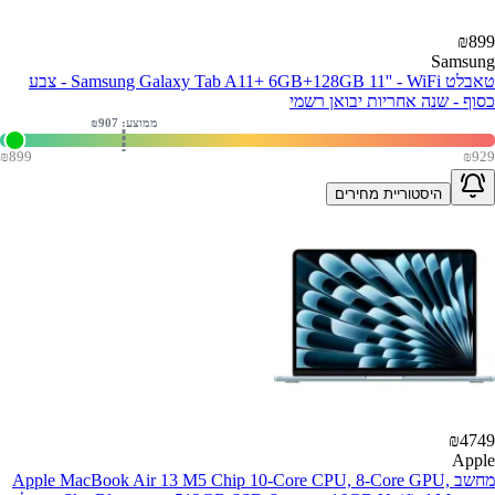
₪
899
Samsung
טאבלט Samsung Galaxy Tab A11+ 6GB+128GB 11'' - WiFi - צבע
כסוף - שנה אחריות יבואן רשמי
ממוצע: ₪
907
₪
899
₪
929
היסטוריית מחירים
₪
4749
Apple
מחשב Apple MacBook Air 13 M5 Chip 10-Core CPU, 8-Core GPU,