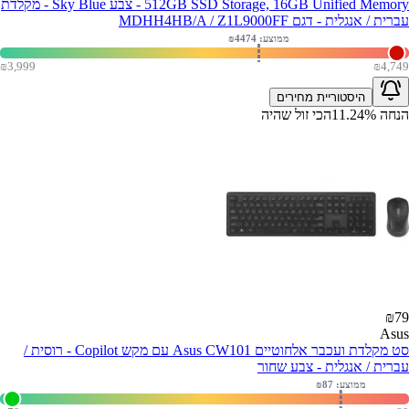
512GB SSD Storage, 16GB Unified Memory - צבע Sky Blue - מקלדת
עברית / אנגלית - דגם MDHH4HB/A / Z1L9000FF
ממוצע: ₪
4474
₪
3,999
₪
4,749
היסטוריית מחירים
הנחה
%
11.24
הכי זול שהיה
₪
79
Asus
סט מקלדת ועכבר אלחוטיים Asus CW101 עם מקש Copilot - רוסית /
עברית / אנגלית - צבע שחור
ממוצע: ₪
87