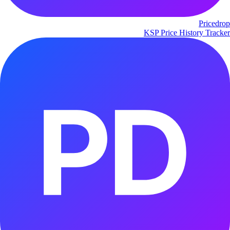
Pricedrop
KSP Price History Tracker