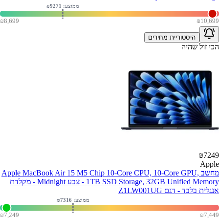
ממוצע: ₪
9271
₪
8,699
₪
10,699
היסטוריית מחירים
הכי זול שהיה
₪
7249
Apple
מחשב Apple MacBook Air 15 M5 Chip 10-Core CPU, 10-Core GPU,
1TB SSD Storage, 32GB Unified Memory - צבע Midnight - מקלדת
אנגלית בלבד - דגם Z1LW001UG
ממוצע: ₪
7316
₪
7,249
₪
7,449