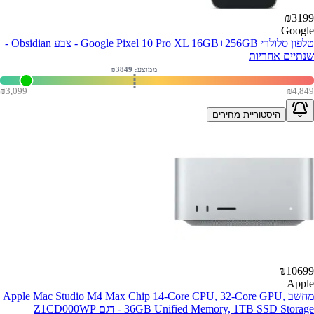
₪
3199
Google
טלפון סלולרי Google Pixel 10 Pro XL 16GB+256GB - צבע Obsidian -
שנתיים אחריות
ממוצע: ₪
3849
₪
3,099
₪
4,849
היסטוריית מחירים
₪
10699
Apple
מחשב Apple Mac Studio M4 Max Chip 14-Core CPU, 32-Core GPU,
36GB Unified Memory, 1TB SSD Storage - דגם Z1CD000WP