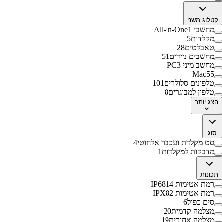
קטלוג משני
מחשבי All-in-One
1
מקלדות
5
טאבלטים
28
מחשבים ניידים
51
מחשב מיני PC
3
Mac
55
טלפונים סלולרים
101
טלפון למבוגרים
8
הצג
יותר
סוג
סט מקלדת ועכבר אלחוטי
4
מדבקות למקלדות
1
תכונות
רמת אטימות IP68
14
רמת אטימות IPX8
2
סים כפול
6
מצלמה קדמית
20
מצלמה אחורית
19