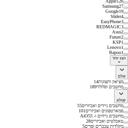
Apple
126
Samsung
27
Google
19
Slider
4
EasyPhone
3
REDMAGIC
3
Asus
2
Future
2
KSP
1
Lenovo
1
Rapoo
1
הצג
יותר
עולם
מציאון ותצוגות
14
מחשבים וסלולר
189
קטלוג
מחשבים ניידים ואביזרים
55
סמארטפונים ואביזרים
101
מחשבים נייחים ו- AiO
55
טאבלטים ואביזרים
28
מקלדות עכברים ופדים
5