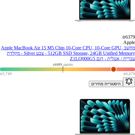
₪
6379
Apple
מחשב Apple MacBook Air 15 M5 Chip 10-Core CPU, 10-Core GPU,
512GB SSD Storage, 24GB Unified Memory - צבע Silver - מקלדת
עברית / אנגלית - דגם Z1LQ000G5
ממוצע: ₪
6089
₪
5,749
₪
6,479
היסטוריית מחירים