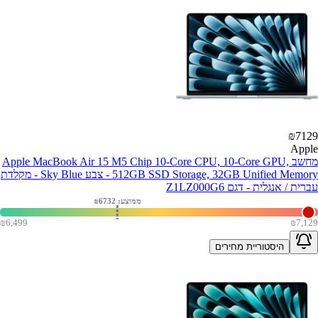
₪
7129
Apple
מחשב Apple MacBook Air 15 M5 Chip 10-Core CPU, 10-Core GPU,
512GB SSD Storage, 32GB Unified Memory - צבע Sky Blue - מקלדת
עברית / אנגלית - דגם Z1LZ000G6
ממוצע: ₪
6732
₪
6,499
₪
7,129
היסטוריית מחירים