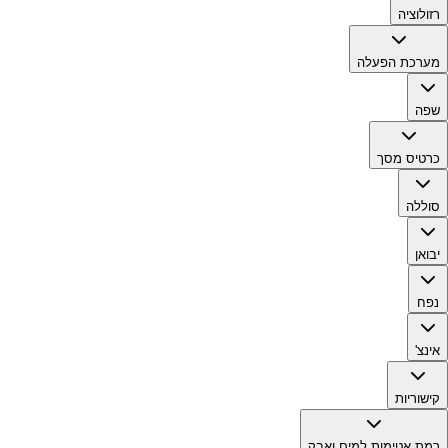
רזולוציה
מערכת הפעלה
שפה
כרטיס מסך
סוללה
יבואן
נפח
אינצ'
קישוריות
רמת אטימות למים ואבק