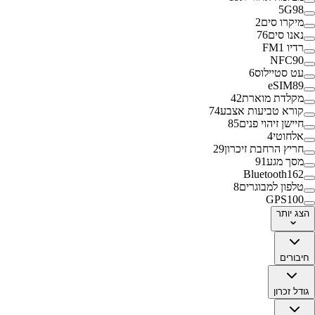
5G
98
מיקרו סים
2
נאנו סים
76
רדיו FM
1
NFC
90
עט סטיילוס
6
eSIM
89
מקלדת מוארת
42
קורא טביעות אצבע
74
חיישן זיהוי פנים
85
אלחוטי
4
חריץ הרחבת זיכרון
29
מסך מגע
91
Bluetooth
162
טלפון למבוגרים
8
GPS
100
הצג
יותר
חיבורים
גודל זכרון