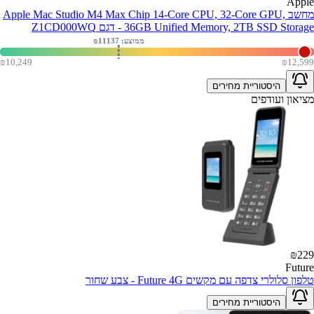
Apple
מחשב Apple Mac Studio M4 Max Chip 14-Core CPU, 32-Core GPU,
36GB Unified Memory, 2TB SSD Storage - דגם Z1CD000WQ
ממוצע: ₪
11137
₪
10,249
₪
12,599
היסטוריית מחירים
מציאון ועודפים
₪
229
Future
טלפון סלולרי צדפה עם מקשים Future 4G - צבע שחור
היסטוריית מחירים