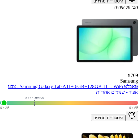
היסטוריית מחירים
הכי זול שהיה
₪
769
Samsung
טאבלט Samsung Galaxy Tab A11+ 6GB+128GB 11'' - WiFi - צבע
אפור - שנתיים אחריות
ממוצע: ₪
777
₪
769
₪
799
היסטוריית מחירים