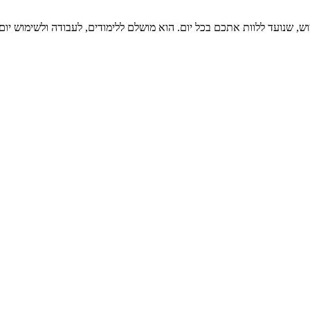
שב נייד קל, צבעוני ונוח לשימוש, שנועד ללוות אתכם בכל יום. הוא מושלם ללימודים, לעבוד