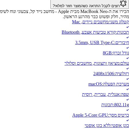
רוצים לקבל התראה כשהמוצר חוזר למלאי?
הכירו את ה-MacBook Neo מבית Apple - מח
מהיר, חלק ופשוט כבר מהרגע הראשון.
קטלוג משני
:
מחשבים ניידים, Mac
תכונות
:
קורא טביעות אצבע, Bluetooth
חיבורים
:
3.5mm, USB Type-C
גודל זכרון
:
8GB
עולם
:
מציאון ותצוגות, מחשבים וסלולר
רזולוציה
:
2408x1506
מערכת הפעלה
:
macOS
שפה
:
אנגלית, עברית, רוסית
802.11g
:
תכונות
כרטיס מסך
:
Apple 5-Core GPU
כונן אופטי
:
ללא כונן אופטי