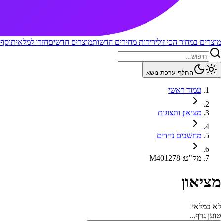
מוצרים במחיר הכי זול
ירידות מחירים חדשות
מוצרים חדשים
חזרו למלאי
תוסף 
החלף ערכת נושא
עמוד ראשי
מציאון ותצוגות
מחשבים ניידים
מק"ט
:
M401278
מציאון
לא במלאי
טוען גרף...