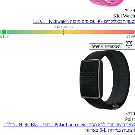
₪
139
Kidi Watch
שעון חכם לילדים 4G עם סים מובנה L.O.L - Kidiwatch
ממוצע: ₪
167
₪
139
₪
199
היסטוריית מחירים
₪
779
Polar
צמיד כושר חכם ללא מסך Polar Loop Gen2 - צבע Night Black - כולל 2
רצועות במידות S-L באריזה