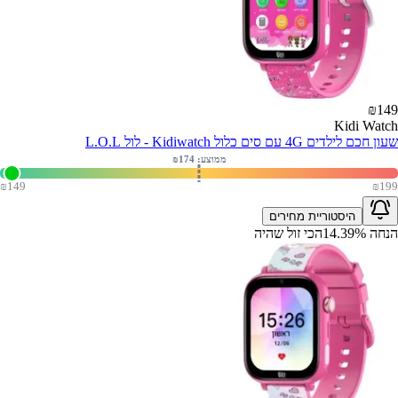
₪
149
Kidi Watch
שעון חכם לילדים 4G עם סים כלול Kidiwatch - לול L.O.L
ממוצע: ₪
174
₪
149
₪
199
היסטוריית מחירים
הנחה
%
14.39
הכי זול שהיה