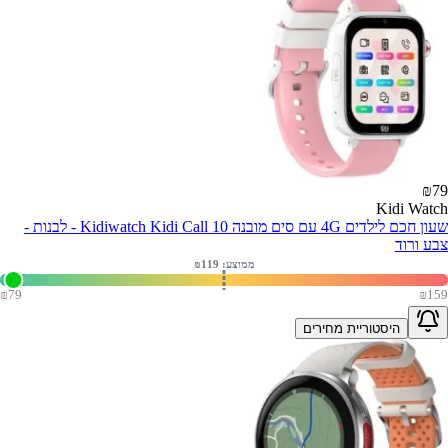
₪
79
Kidi Watch
שעון חכם לילדים 4G עם סים מובנה Kidiwatch Kidi Call 10 - לבנות -
צבע ורוד
ממוצע: ₪
119
₪
79
₪
159
היסטוריית מחירים