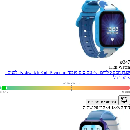
₪
347
Kidi Watch
שעון חכם לילדים 4G עם סים מובנה Kidiwatch Kidi Premium- לבנים -
צבע כחול
ממוצע: ₪
376
₪
347
₪
399
היסטוריית מחירים
הנחה
%
39.18
הכי זול שהיה