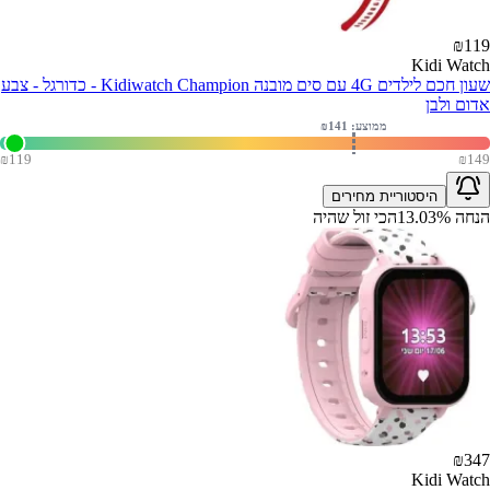
₪
119
Kidi Watch
שעון חכם לילדים 4G עם סים מובנה Kidiwatch Champion - כדורגל - צבע
אדום ולבן
ממוצע: ₪
141
₪
119
₪
149
היסטוריית מחירים
הנחה
%
13.03
הכי זול שהיה
₪
347
Kidi Watch