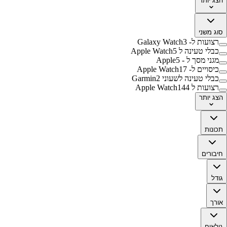
הצג
יותר
סוג משני
רצועות ל- Galaxy Watch
3
כבלי טעינה ל Apple Watch
5
מגני מסך ל - Apple
5
כיסויים ל- Apple Watch
17
כבלי טעינה לשעוני Garmin
2
רצועות ל Apple Watch
144
הצג
יותר
תכונות
חיבורים
גודל
אורך
גילאים