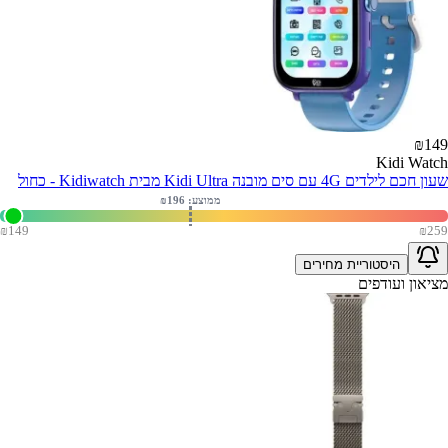
₪
149
Kidi Watch
שעון חכם לילדים 4G עם סים מובנה Kidi Ultra מבית Kidiwatch - כחול
ממוצע: ₪
196
₪
149
₪
259
היסטוריית מחירים
מציאון ועודפים