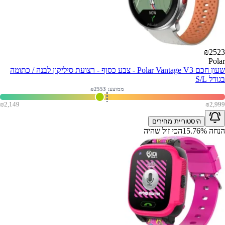
₪
2523
Polar
שעון חכם Polar Vantage V3 - צבע כסוף - רצועת סיליקון לבנה / כתומה
בגודל S/L
ממוצע: ₪
2553
₪
2,149
₪
2,999
היסטוריית מחירים
הנחה
%
15.76
הכי זול שהיה