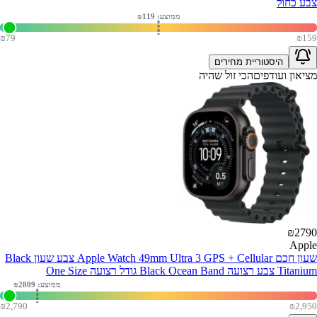
צבע כחול
ממוצע: ₪
119
₪
79
₪
159
היסטוריית מחירים
מציאון ועודפים
הכי זול שהיה
₪
2790
Apple
שעון חכם Apple Watch 49mm Ultra 3 GPS + Cellular צבע שעון Black
Titanium צבע רצועה Black Ocean Band גודל רצועה One Size
ממוצע: ₪
2809
₪
2,790
₪
2,950