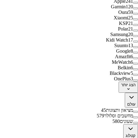
Apple
241
Garmin
120
Oura
59
Xiaomi
25
KSP
21
Polar
21
Samsung
20
Kidi Watch
17
Suunto
13
Google
8
Amazfit
6
MeWatch
6
Belkin
6
Blackview
5
OnePlus
3
הצג
יותר
עולם
מציאון ותצוגות
45
מחשבים וסלולר
579
שעונים
580
קטלוג