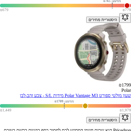
ממוצע: ₪
765
₪
679
₪
779
היסטוריית מחירים
₪
1799
Polar
שעון מולטי ספורט Polar Vantage M3 מידות S/L - צבע זהב-לבן
ממוצע: ₪
1709
₪
1,449
₪
1,979
היסטוריית מחירים
Pricedrop
הוא שרות חינמי המסייע לכם לחסוך כסף בקניות ברשת בעזרת