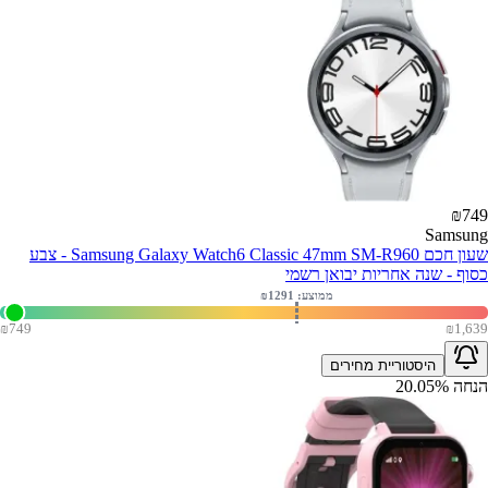
₪
749
Samsung
שעון חכם Samsung Galaxy Watch6 Classic 47mm SM-R960 - צבע
כסוף - שנה אחריות יבואן רשמי
ממוצע: ₪
1291
₪
749
₪
1,639
היסטוריית מחירים
הנחה
%
20.05