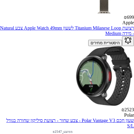
₪
699
Apple
רצועת Titanium Milanese Loop לשעון Apple Watch 49mm צבע Natural
- מידה Medium
היסטוריית מחירים
₪
2523
Polar
שעון חכם Polar Vantage V3 - צבע שחור - רצועת סיליקון שחורה בגודל
S/L
ממוצע: ₪
2547