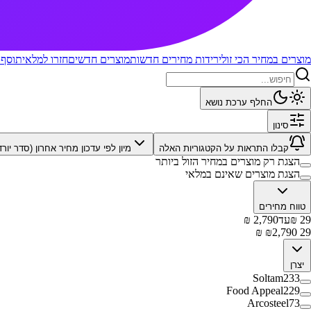
מוצרים במחיר הכי זול
ירידות מחירים חדשות
מוצרים חדשים
חזרו למלאי
תוסף 
החלף ערכת נושא
סינון
קבלו התראות על הקטגוריות האלה
מיון לפי
עדכון מחיר אחרון (סדר יורד
הצגת רק מוצרים במחיר הזול ביותר
הצגת מוצרים שאינם במלאי
טווח מחירים
29
₪
עד
2,790
₪
₪
2,790
₪
29
יצרן
Soltam
233
Food Appeal
229
Arcosteel
73