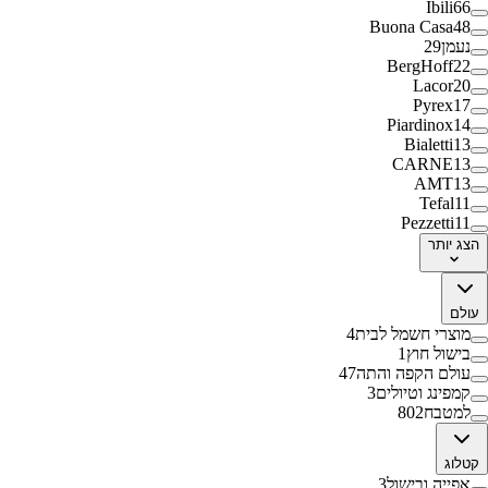
Ibili
66
Buona Casa
48
נעמן
29
BergHoff
22
Lacor
20
Pyrex
17
Piardinox
14
Bialetti
13
CARNE
13
AMT
13
Tefal
11
Pezzetti
11
הצג
יותר
עולם
מוצרי חשמל לבית
4
בישול חוץ
1
עולם הקפה והתה
47
קמפינג וטיולים
3
למטבח
802
קטלוג
אפייה ובישול
3