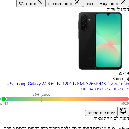
תכונות: קורא כרטיסים
תכונות: נאנו סים
תכונות: 5G
הכי זול שהיה
₪
749
Samsung
טלפון סלולרי Samsung Galaxy A26 6GB+128GB SM-A266B/DS -
צבע שחור - שנתיים אחריות
ממוצע: ₪
806
₪
749
₪
929
היסטוריית מחירים
הגעת לסוף התוצאות
Pricedrop
הוא שרות חינמי המסייע לכם לחסוך כסף בקניות ברשת בעזרת