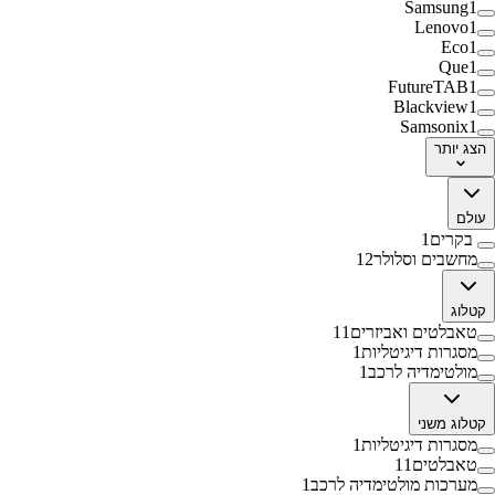
Samsung
1
Lenovo
1
Eco
1
Que
1
FutureTAB
1
Blackview
1
Samsonix
1
הצג
יותר
עולם
בקרים
1
מחשבים וסלולר
12
קטלוג
טאבלטים ואביזרים
11
מסגרות דיגיטליות
1
מולטימדיה לרכב
1
קטלוג משני
מסגרות דיגיטליות
1
טאבלטים
11
מערכות מולטימדיה לרכב
1