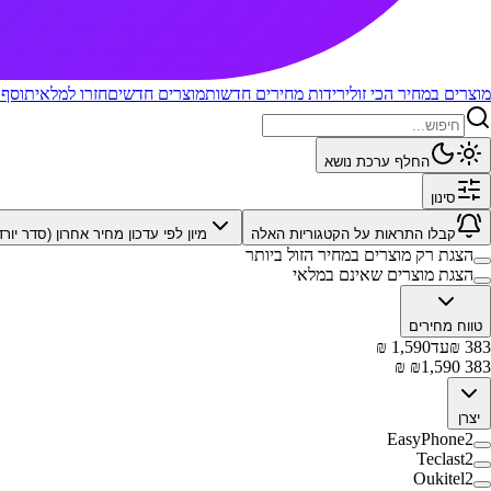
מוצרים במחיר הכי זול
ירידות מחירים חדשות
מוצרים חדשים
חזרו למלאי
תוסף 
החלף ערכת נושא
סינון
קבלו התראות על הקטגוריות האלה
מיון לפי
עדכון מחיר אחרון (סדר יורד
הצגת רק מוצרים במחיר הזול ביותר
הצגת מוצרים שאינם במלאי
טווח מחירים
383
₪
עד
1,590
₪
₪
1,590
₪
383
יצרן
EasyPhone
2
Teclast
2
Oukitel
2