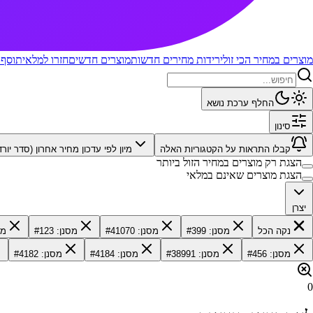
מוצרים במחיר הכי זול
ירידות מחירים חדשות
מוצרים חדשים
חזרו למלאי
תוסף 
החלף ערכת נושא
סינון
קבלו התראות על הקטגוריות האלה
מיון לפי
עדכון מחיר אחרון (סדר יורד
הצגת רק מוצרים במחיר הזול ביותר
הצגת מוצרים שאינם במלאי
יצרן
נקה הכל
מסנן: #399
מסנן: #41070
מסנן: #123
מסנ
מסנן: #456
מסנן: #38991
מסנן: #4184
מסנן: #4182
0