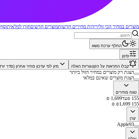
מוצרים במחיר הכי זול
ירידות מחירים חדשות
מוצרים חדשים
חזרו למלאי
תוסף 
החלף ערכת נושא
סינון
קבלו התראות על הקטגוריות האלה
מיון לפי
עדכון מחיר אחרון (סדר יורד
הצגת רק מוצרים במחיר הזול ביותר
הצגת מוצרים שאינם במלאי
טווח מחירים
155
₪
עד
1,699
₪
₪
1,699
₪
155
יצרן
Apple
93
עולם