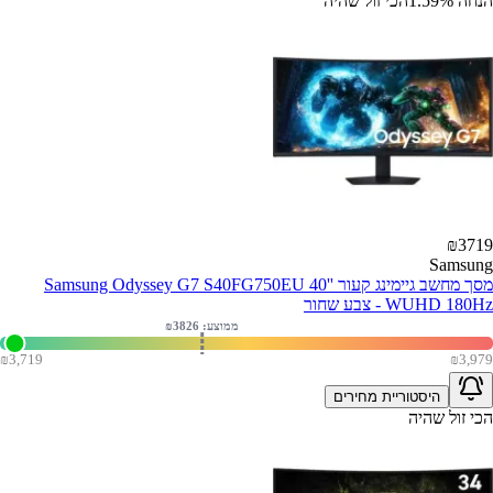
הנחה
%
1.59
הכי זול שהיה
₪
3719
Samsung
מסך מחשב גיימינג קעור Samsung Odyssey G7 S40FG750EU 40''
WUHD 180Hz - צבע שחור
ממוצע: ₪
3826
₪
3,719
₪
3,979
היסטוריית מחירים
הכי זול שהיה