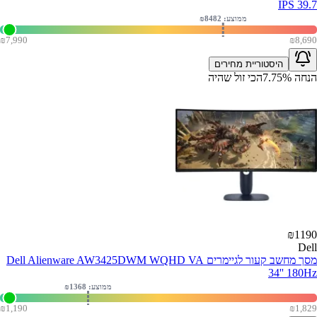
IPS 39.7
ממוצע: ₪
8482
₪
7,990
₪
8,690
היסטוריית מחירים
הנחה
%
7.75
הכי זול שהיה
₪
1190
Dell
מסך מחשב קעור לגיימרים Dell Alienware AW3425DWM WQHD VA
34'' 180Hz
ממוצע: ₪
1368
₪
1,190
₪
1,829