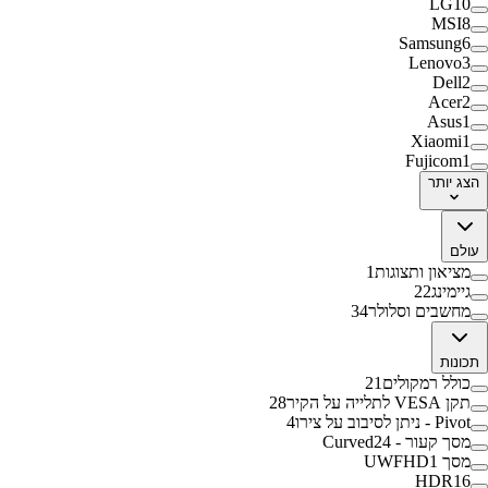
LG
10
MSI
8
Samsung
6
Lenovo
3
Dell
2
Acer
2
Asus
1
Xiaomi
1
Fujicom
1
הצג
יותר
עולם
מציאון ותצוגות
1
גיימינג
22
מחשבים וסלולר
34
תכונות
כולל רמקולים
21
תקן VESA לתלייה על הקיר
28
Pivot - ניתן לסיבוב על צירו
4
מסך קעור - Curved
24
מסך UWFHD
1
HDR
16