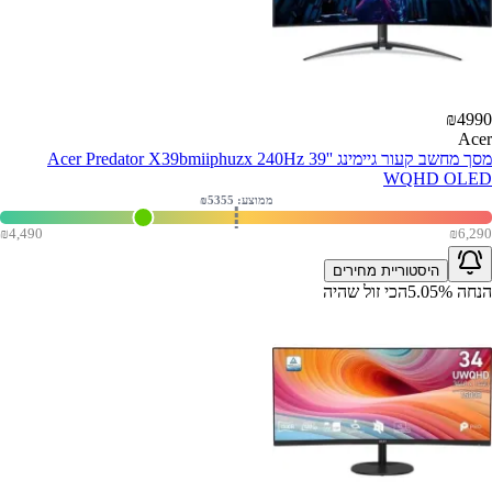
₪
4990
Acer
מסך מחשב קעור גיימינג Acer Predator X39bmiiphuzx 240Hz 39''
WQHD OLED
ממוצע: ₪
5355
₪
4,490
₪
6,290
היסטוריית מחירים
הנחה
%
5.05
הכי זול שהיה