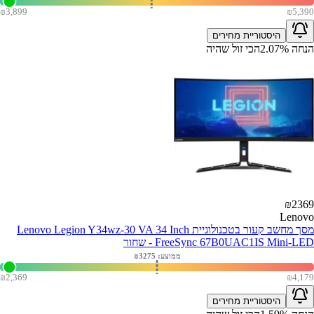
₪
3,899
₪
5,390
היסטוריית מחירים
הנחה
%
2.07
הכי זול שהיה
₪
2369
Lenovo
מסך מחשב קעור בטכנולוגיית Lenovo Legion Y34wz-30 VA 34 Inch
FreeSync 67B0UAC1IS Mini-LED - שחור
ממוצע: ₪
3275
₪
2,369
₪
4,179
היסטוריית מחירים