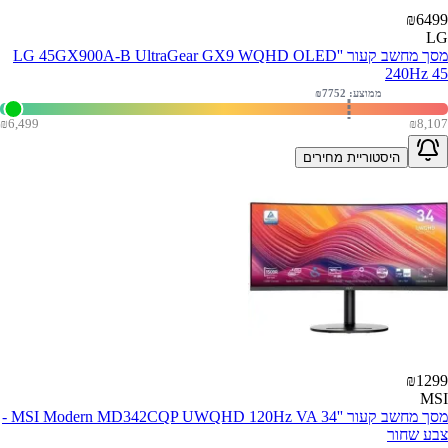
₪
6499
LG
מסך מחשב קעור ''LG 45GX900A-B UltraGear GX9 WQHD OLED
240Hz 45
ממוצע: ₪
7752
₪
6,499
₪
8,107
היסטוריית מחירים
₪
1299
MSI
מסך מחשב קעור ''MSI Modern MD342CQP UWQHD 120Hz VA 34 -
צבע שחור