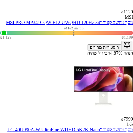
₪
1129
MSI
מסך מחשב קעור ''MSI PRO MP341CQW E12 UWQHD 120Hz 34
ממוצע: ₪
1162
₪
1,129
₪
1,189
היסטוריית מחירים
הנחה
%
4.87
הכי זול שהיה
₪
7990
LG
מסך מחשב קעור ''LG 40U990A-W UltraFine WUHD 5K2K Nano