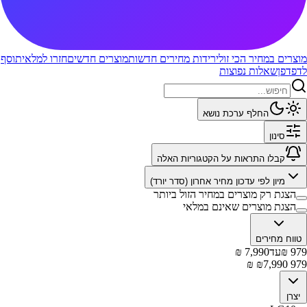
מוצרים במחיר הכי זול
ירידות מחירים חדשות
מוצרים חדשים
חזרו למלאי
תוסף
לדפדפן
שאלות נפוצות
החלף ערכת נושא
סינון
קבלו התראות על הקטגוריות האלה
מיון לפי
עדכון מחיר אחרון (סדר יורד)
הצגת רק מוצרים במחיר הזול ביותר
הצגת מוצרים שאינם במלאי
טווח מחירים
979
₪
עד
7,990
₪
₪
7,990
₪
979
יצרן