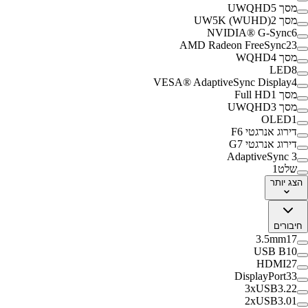
מסך UWQHD
5
מסך UW5K (WUHD)
2
NVIDIA® G-Sync
6
AMD Radeon FreeSync
23
מסך WQHD
4
LED
8
VESA® AdaptiveSync Display
4
מסך Full HD
1
מסך UWQHD
3
OLED
1
דירוג אנרגטי F
6
דירוג אנרגטי G
7
AdaptiveSync
3
שלט
1
הצג
יותר
חיבורים
3.5mm
17
USB B
10
HDMI
27
DisplayPort
33
3xUSB3.2
2
2xUSB3.0
1