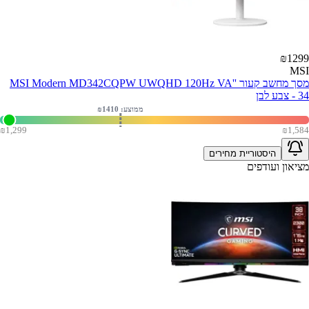
₪
1299
MSI
מסך מחשב קעור ''MSI Modern MD342CQPW UWQHD 120Hz VA
34 - צבע לבן
ממוצע: ₪
1410
₪
1,299
₪
1,584
היסטוריית מחירים
מציאון ועודפים