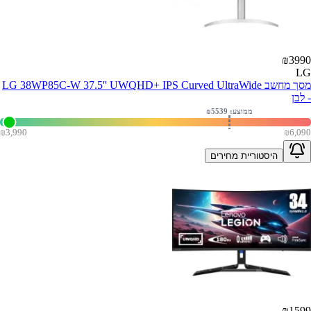
₪
3990
LG
מסך מחשב LG 38WP85C-W 37.5'' UWQHD+ IPS Curved UltraWide
- לבן
ממוצע: ₪
5539
₪
3,990
₪
6,090
היסטוריית מחירים
₪
1599