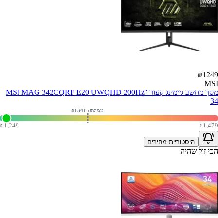
₪
1249
MSI
מסך מחשב גיימינג קעור ''MSI MAG 342CQRF E20 UWQHD 200Hz
34
ממוצע: ₪
1341
₪
1,249
₪
1,479
היסטוריית מחירים
הכי זול שהיה