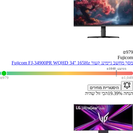
₪
979
Fujicom
מסך מחשב גיימינג קעור Fujicom FJ-34900PR WQHD 34'' 165Hz
ממוצע: ₪
1040
₪
979
₪
1,049
היסטוריית מחירים
הנחה
%
19.39
הכי זול שהיה