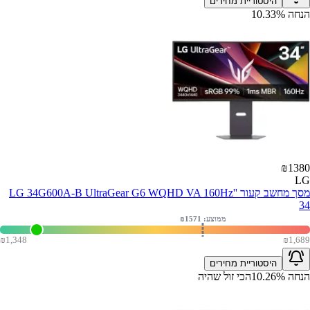
היסטוריית מחירים
הנחה
%
10.33
₪
1380
LG
מסך מחשב קעור ''LG 34G600A-B UltraGear G6 WQHD VA 160Hz
34
ממוצע: ₪
1571
₪
1,348
₪
1,689
היסטוריית מחירים
הנחה
%
10.26
הכי זול שהיה