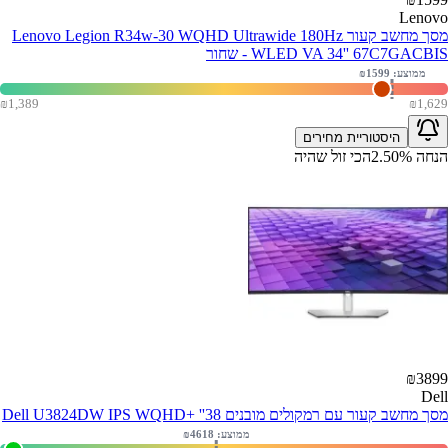
Lenovo
מסך מחשב קעור Lenovo Legion R34w-30 WQHD Ultrawide 180Hz
WLED VA 34'' 67C7GACBIS - שחור
ממוצע: ₪
1599
₪
1,389
₪
1,629
היסטוריית מחירים
הנחה
%
2.50
הכי זול שהיה
₪
3899
Dell
מסך מחשב קעור עם רמקולים מובנים Dell U3824DW IPS WQHD+ ''38
ממוצע: ₪
4618