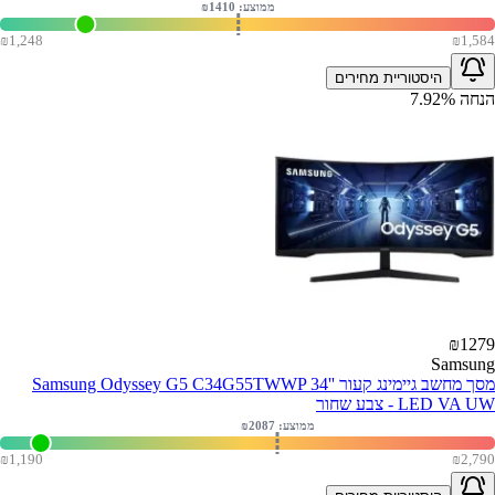
ממוצע: ₪
1410
₪
1,248
₪
1,584
היסטוריית מחירים
הנחה
%
7.92
₪
1279
Samsung
מסך מחשב גיימינג קעור Samsung Odyssey G5 C34G55TWWP 34''
LED VA UW - צבע שחור
ממוצע: ₪
2087
₪
1,190
₪
2,790