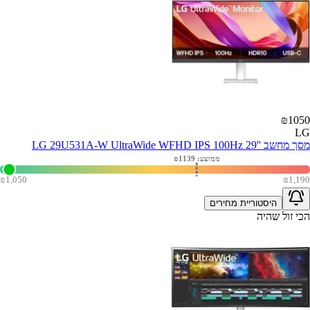
₪
1050
LG
מסך מחשב ''LG 29U531A-W UltraWide WFHD IPS 100Hz 29
ממוצע: ₪
1139
₪
1,050
₪
1,190
היסטוריית מחירים
הכי זול שהיה