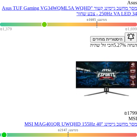
Asus
מסך מחשב גיימינג קעור ''Asus TUF Gaming VG34WQML5A WQHD
250Hz VA LED 34 - צבע שחור
ממוצע: ₪
1605
₪
1,379
₪
1,699
היסטוריית מחירים
הנחה
%
5.27
הכי זול שהיה
₪
1799
MSI
מסך מחשב גיימינג ''MSI MAG401QR UWQHD 155Hz 40
ממוצע: ₪
2147