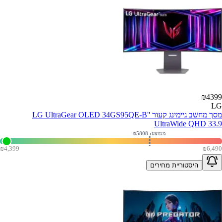
₪
4399
LG
מסך מחשב גיימינג קעור ''LG UltraGear OLED 34GS95QE-B
UltraWide QHD 33.9
ממוצע: ₪
5808
₪
4,399
₪
6,490
היסטוריית מחירים