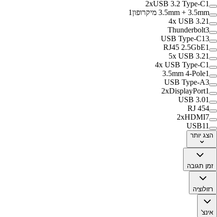
2xUSB 3.2 Type-C
1
3.5mm + 3.5mm מיקרופון
1
4x USB 3.2
1
Thunderbolt
3
USB Type-C
13
RJ45 2.5GbE
1
5x USB 3.2
1
4x USB Type-C
1
3.5mm 4-Pole
1
USB Type-A
3
2xDisplayPort
1
USB 3.0
1
RJ 45
4
2xHDMI
7
USB
11
הצג
יותר
זמן תגובה
רזולוציה
אינצ'