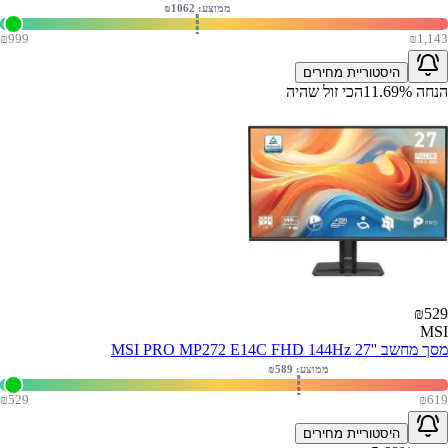
ממוצע: ₪
1062
₪
999
₪
1,143
היסטוריית מחירים
הנחה
%
11.69
הכי זול שהיה
₪
529
MSI
מסך מחשב ''MSI PRO MP272 E14C FHD 144Hz 27
ממוצע: ₪
589
₪
529
₪
619
היסטוריית מחירים