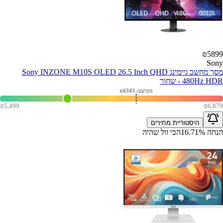
₪
5899
Sony
מסך מחשב גיימינג Sony INZONE M10S OLED 26.5 Inch QHD
480Hz HDR - שחור
ממוצע: ₪
6343
₪
5,499
₪
6,879
היסטוריית מחירים
הנחה
%
16.71
הכי זול שהיה