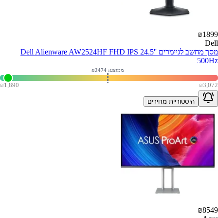
₪
1899
Dell
מסך מחשב לגיימרים Dell Alienware AW2524HF FHD IPS 24.5''
500Hz
ממוצע: ₪
2474
₪
1,890
₪
3,072
היסטוריית מחירים
₪
8549