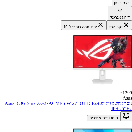
קצב רענון
דירוג אנרגטי
נקה הכל
יחס גובה-רוחב: 16:9
₪
1299
Asus
מסך מחשב גיימינג Asus ROG Strix XG27ACMES-W 27'' QHD Fast
IPS 255Hz
היסטוריית מחירים