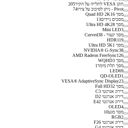
תקן VESA לתלייה על הקיר
205
Pivot - ניתן לסיבוב על צירו
74
מסך Quad HD 2K
16
מסכים ניידים
13
מסך Ultra HD 4K
28
Mini LED
3
מסך קעור - Curved
38
HDR
119
מסך Ultra HD 5K
1
NVIDIA® G-Sync
38
AMD Radeon FreeSync
126
מסך WQHD
3
מסך תלת מימד
1
LED
69
QD-OLED
1
VESA® AdaptiveSync Display
23
מסך Full HD
32
דירוג אנרגטי C
3
דירוג אנרגטי D
2
דירוג אנרגטי E
42
OLED
4
מסך מגע
10
RGB
2
דירוג אנרגטי F
26
דירוג אנרגטי G
4