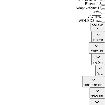
Bluetooth
3
AdaptiveSync
17
שלט
9
מיקרופון
2
מסך WOLED
3
הצג
יותר
חיבורים
זמן תגובה
רזולוציה
אינצ'
יחס גובה-רוחב
סוג פאנל