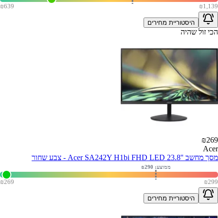
₪
639
₪
1,139
היסטוריית מחירים
הכי זול שהיה
₪
269
Acer
מסך מחשב ''Acer SA242Y H1bi FHD LED 23.8 - צבע שחור
ממוצע: ₪
290
₪
269
₪
299
היסטוריית מחירים