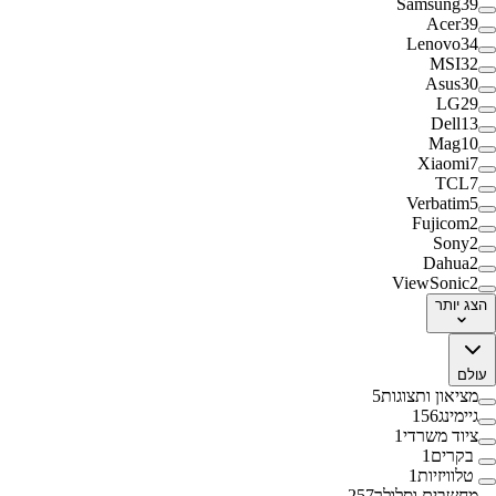
Samsung
39
Acer
39
Lenovo
34
MSI
32
Asus
30
LG
29
Dell
13
Mag
10
Xiaomi
7
TCL
7
Verbatim
5
Fujicom
2
Sony
2
Dahua
2
ViewSonic
2
הצג
יותר
עולם
מציאון ותצוגות
5
גיימינג
156
ציוד משרדי
1
בקרים
1
טלוויזיות
1
מחשבים וסלולר
257