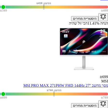
ממוצע: ₪
410
₪
349
₪
499
היסטוריית מחירים
הנחה
%
11.41
הכי זול שהיה
₪
699
MSI
מסך מחשב ''MSI PRO MAX 271PHW FHD 144Hz 27
ממוצע: ₪
744
₪
699
₪
789
היסטוריית מחירים