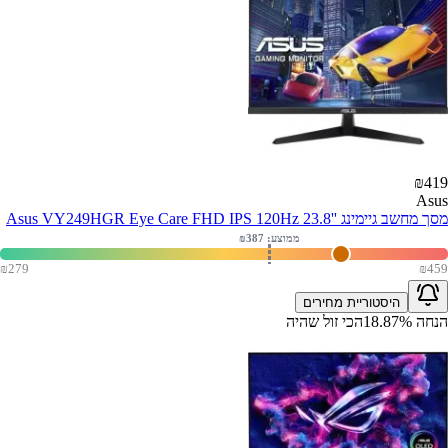
₪
419
Asus
מסך מחשב גיימינג ''Asus VY249HGR Eye Care FHD IPS 120Hz 23.8
ממוצע: ₪
387
₪
279
₪
459
היסטוריית מחירים
הנחה
%
18.87
הכי זול שהיה