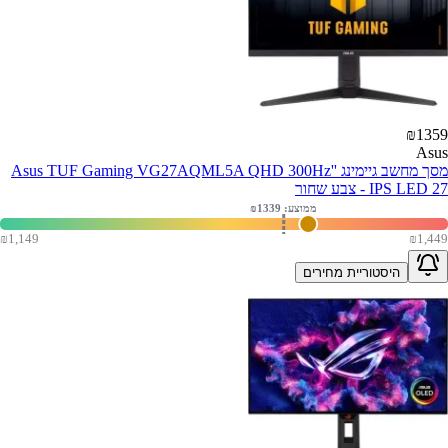
₪
1359
Asus
מסך מחשב גיימינג ''Asus TUF Gaming VG27AQML5A QHD 300Hz
IPS LED 27 - צבע שחור
ממוצע: ₪
1339
₪
1,149
₪
1,449
היסטוריית מחירים