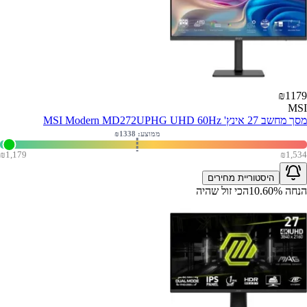
₪
1179
MSI
מסך מחשב 27 אינץ' MSI Modern MD272UPHG UHD 60Hz
ממוצע: ₪
1338
₪
1,179
₪
1,534
היסטוריית מחירים
הנחה
%
10.60
הכי זול שהיה