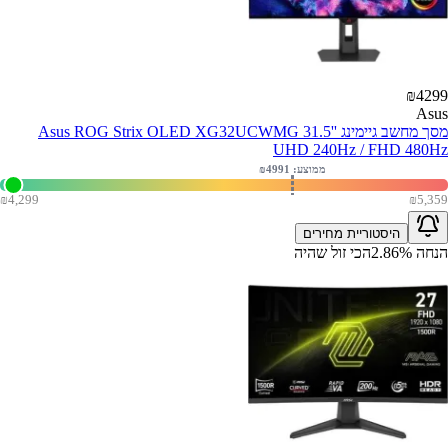
₪
4299
Asus
מסך מחשב גיימינג Asus ROG Strix OLED XG32UCWMG 31.5''
UHD 240Hz / FHD 480Hz
ממוצע: ₪
4991
₪
4,299
₪
5,359
היסטוריית מחירים
הנחה
%
2.86
הכי זול שהיה