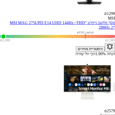
₪
1299
MSI
מסך מחשב גיימינג ''MSI MAG 275UPD E14 UHD 144Hz / FHD
288Hz 27
ממוצע: ₪
1511
₪
1,299
₪
1,585
היסטוריית מחירים
הנחה
%
1.90
הכי זול שהיה
₪
2579