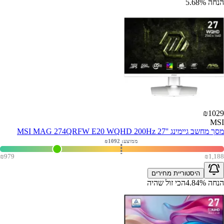
הנחה
%
5.68
₪
1029
MSI
מסך מחשב גיימינג ''MSI MAG 274QRFW E20 WQHD 200Hz 27
ממוצע: ₪
1092
₪
979
₪
1,188
היסטוריית מחירים
הנחה
%
4.84
הכי זול שהיה