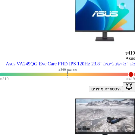
₪
419
Asus
מסך מחשב גיימינג ''Asus VA249QG Eye Care FHD IPS 120Hz 23.8
ממוצע: ₪
369
₪
319
₪
419
היסטוריית מחירים