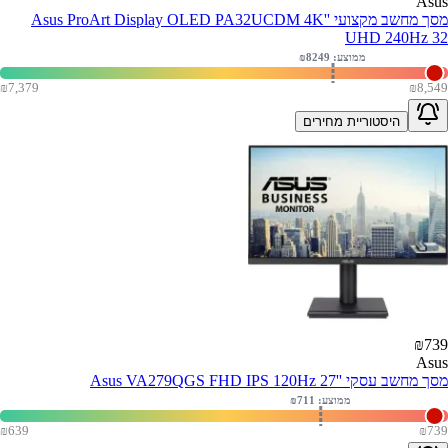
Asus
מסך מחשב מקצועי ''Asus ProArt Display OLED PA32UCDM 4K
UHD 240Hz 32
ממוצע: ₪
8249
₪
7,379
₪
8,549
היסטוריית מחירים
₪
739
Asus
מסך מחשב עסקי ''Asus VA279QGS FHD IPS 120Hz 27
ממוצע: ₪
711
₪
639
₪
739