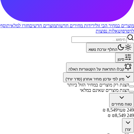
מוצרים במחיר הכי זול
ירידות מחירים חדשות
מוצרים חדשים
חזרו למלאי
תוסף
לדפדפן
שאלות נפוצות
החלף ערכת נושא
סינון
קבלו התראות על הקטגוריות האלה
מיון לפי
עדכון מחיר אחרון (סדר יורד)
הצגת רק מוצרים במחיר הזול ביותר
הצגת מוצרים שאינם במלאי
טווח מחירים
249
₪
עד
8,549
₪
₪
8,549
₪
249
יצרן