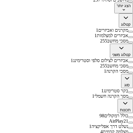
הצג
יותר
קטלוג
מקרנים ואביזרים
1
אביזרים למצלמות
1
מסכי מחשב
255
קטלוג משני
אביזרים לצילום סלפי וסטרימינג
1
מסכי מחשב
255
מסכי הקרנה
1
סוג
בקר סטרימינג
1
מסך הקרנה חשמלי
1
תכונות
כולל רמקולים
98
AirPlay2
1
נשלט דרך אפליקציה
1
מצלמה קדמית
4