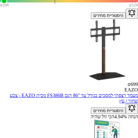
₪
296
₪
529
היסטוריית מחירים
₪
699
EAZO
מעמד רצפתי למסכים בגודל עד ''86 דגם FS386B מבית EAZO - צבע
שחור / עץ
היסטוריית מחירים
הנחה
%
4.94
הכי זול שהיה