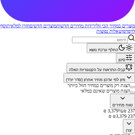
מוצרים במחיר הכי זול
ירידות מחירים חדשות
מוצרים חדשים
חזרו למלאי
תוסף
לדפדפן
שאלות נפוצות
החלף ערכת נושא
סינון
קבלו התראות על הקטגוריות האלה
מיון לפי
עדכון מחיר אחרון (סדר יורד)
הצגת רק מוצרים במחיר הזול ביותר
הצגת מוצרים שאינם במלאי
טווח מחירים
237
₪
עד
3,379
₪
₪
3,379
₪
237
יצרן