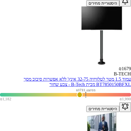
היסטוריית מחירים
₪
1679
B-TECH
עמוד 1.5 מטר לטלוויזיה 32-75 אינץ' ללא אפשרות סיבוב מסך
BT7850150BFXL מבית B-Tech - צבע שחור
ממוצע: ₪
1711
₪
1,182
₪
1,990
היסטוריית מחירים