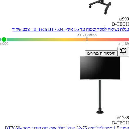
₪
990
B-TECH
עגלת נשיאה למסך שטוח עד 55 אינץ' B-Tech BT7504 - צבע שחור
ממוצע: ₪
1124
₪
990
₪
1,189
היסטוריית מחירים
₪
1788
B-TECH
עמוד 1.5 מטר לטלוויזיה 32-75 אינץ' כולל אפשרות סיבוב מסך BT7850-