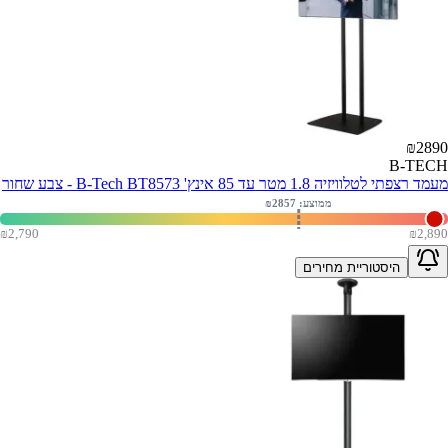
₪
2890
B-TECH
מעמד רצפתי לטלוויזיה 1.8 מטר עד 85 אינץ' B-Tech BT8573 - צבע שחור
ממוצע: ₪
2857
₪
2,790
₪
2,890
היסטוריית מחירים