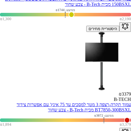
150BSXL מבית B-Tech - צבע שחור
ממוצע: ₪
1744
₪
1,300
₪
2,190
היסטוריית מחירים
₪
3379
B-TECH
עמוד תקרה-רצפה 3 מטר למסכים עד 75 אינץ' עם אפשרות צידוד
BT7850-300BSXL מבית B-Tech - צבע שחור
ממוצע: ₪
3072
₪
1,894
₪
3,379