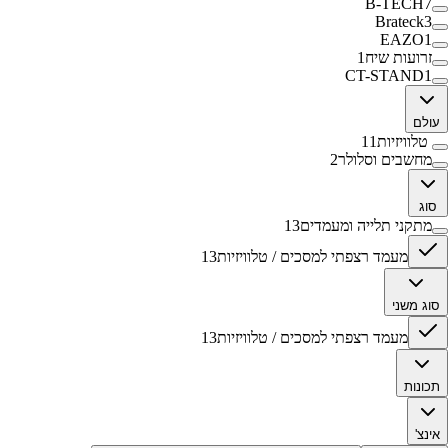
B-TECH
7
Brateck
3
EAZO
1
זרועות שיח
1
CT-STAND
1
עולם
טלוויזיות
11
מחשבים וסלולר
2
סוג
מתקני תלייה ומעמדים
13
מעמד רצפתי למסכים / טלוויזיות
13
סוג משני
מעמד רצפתי למסכים / טלוויזיות
13
תכונות
אינצ'