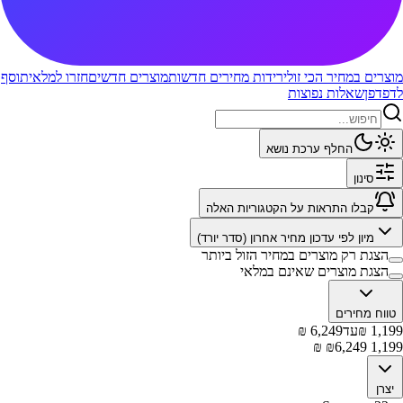
מוצרים במחיר הכי זול
ירידות מחירים חדשות
מוצרים חדשים
חזרו למלאי
תוסף
לדפדפן
שאלות נפוצות
החלף ערכת נושא
סינון
קבלו התראות על הקטגוריות האלה
מיון לפי
עדכון מחיר אחרון (סדר יורד)
הצגת רק מוצרים במחיר הזול ביותר
הצגת מוצרים שאינם במלאי
טווח מחירים
1,199
₪
עד
6,249
₪
₪
6,249
₪
1,199
יצרן