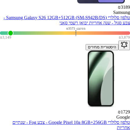
₪
3189
Samsung
טלפון סלולרי (Samsung Galaxy S26 12GB+512GB (SM-S942B/DS -
צבע סגול - שנה אחריות יבואן רשמי סאני
ממוצע: ₪
3575
₪
3,149
₪
3,879
היסטוריית מחירים
₪
1729
Google
טלפון סלולרי Google Pixel 10a 8GB+256GB - צבע Fog - שנתיים
אחריות