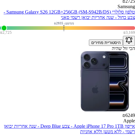
₪
2725
Samsung
טלפון סלולרי (Samsung Galaxy S26 12GB+256GB (SM-S942B/DS -
צבע כחול - שנה אחריות יבואן רשמי סאני
ממוצע: ₪
2935
₪
2,725
₪
3,169
היסטוריית מחירים
הכי זול שהיה
₪
6249
Apple
אייפון Apple iPhone 17 Pro 1TB - צבע Deep Blue - שנה אחריות יבואן
רשמי - ללא מטען וללא אוזניות