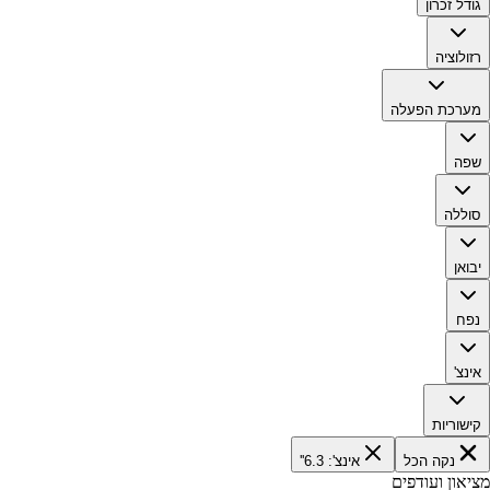
גודל זכרון
רזולוציה
מערכת הפעלה
שפה
סוללה
יבואן
נפח
אינצ'
קישוריות
נקה הכל
אינצ': 6.3''
מציאון ועודפים