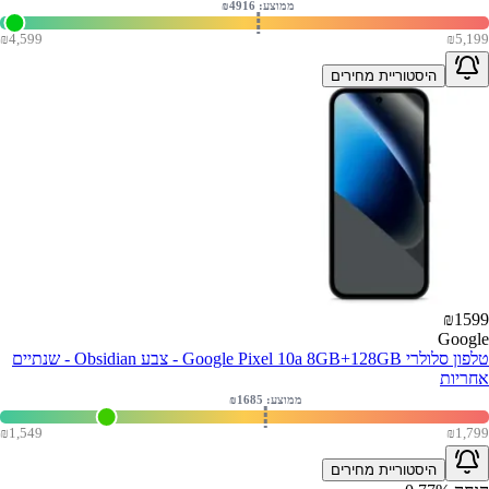
ממוצע: ₪
4916
₪
4,599
₪
5,199
היסטוריית מחירים
₪
1599
Google
טלפון סלולרי Google Pixel 10a 8GB+128GB - צבע Obsidian - שנתיים
אחריות
ממוצע: ₪
1685
₪
1,549
₪
1,799
היסטוריית מחירים