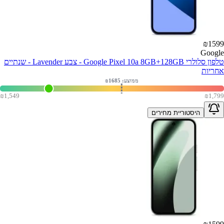
₪
1599
Google
טלפון סלולרי Google Pixel 10a 8GB+128GB - צבע Lavender - שנתיים
אחריות
ממוצע: ₪
1685
₪
1,549
₪
1,799
היסטוריית מחירים