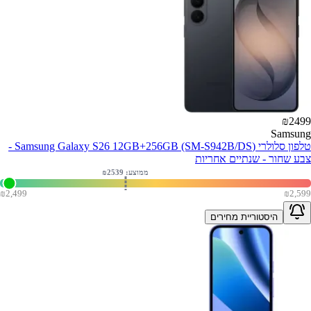
₪
2499
Samsung
טלפון סלולרי (Samsung Galaxy S26 12GB+256GB (SM-S942B/DS -
צבע שחור - שנתיים אחריות
ממוצע: ₪
2539
₪
2,499
₪
2,599
היסטוריית מחירים