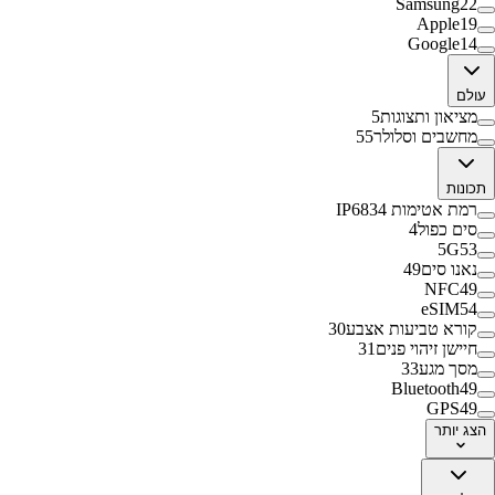
Samsung
22
Apple
19
Google
14
עולם
מציאון ותצוגות
5
מחשבים וסלולר
55
תכונות
רמת אטימות IP68
34
סים כפול
4
5G
53
נאנו סים
49
NFC
49
eSIM
54
קורא טביעות אצבע
30
חיישן זיהוי פנים
31
מסך מגע
33
Bluetooth
49
GPS
49
הצג
יותר