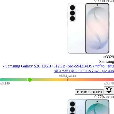
הנחה
%
0.77
₪
3329
Samsung
טלפון סלולרי (Samsung Galaxy S26 12GB+512GB (SM-S942B/DS -
צבע לבן - שנה אחריות יבואן רשמי סאני
ממוצע: ₪
3582
₪
3,149
₪
3,879
היסטוריית מחירים
הנחה
%
0.77