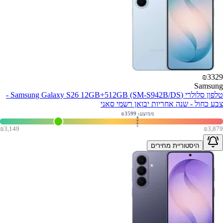
₪
3329
Samsung
טלפון סלולרי (Samsung Galaxy S26 12GB+512GB (SM-S942B/DS -
צבע כחול - שנה אחריות יבואן רשמי סאני
ממוצע: ₪
3599
₪
3,149
₪
3,879
היסטוריית מחירים