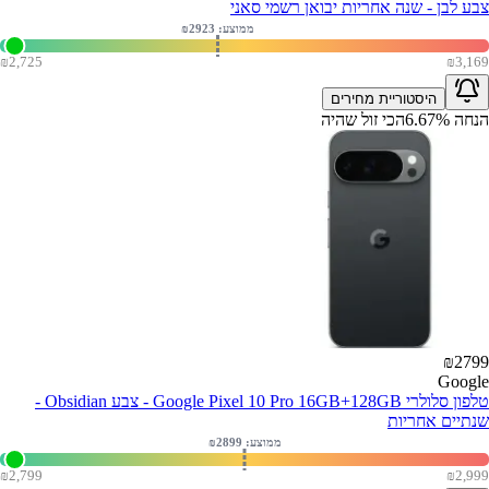
צבע לבן - שנה אחריות יבואן רשמי סאני
ממוצע: ₪
2923
₪
2,725
₪
3,169
היסטוריית מחירים
הנחה
%
6.67
הכי זול שהיה
₪
2799
Google
טלפון סלולרי Google Pixel 10 Pro 16GB+128GB - צבע Obsidian -
שנתיים אחריות
ממוצע: ₪
2899
₪
2,799
₪
2,999