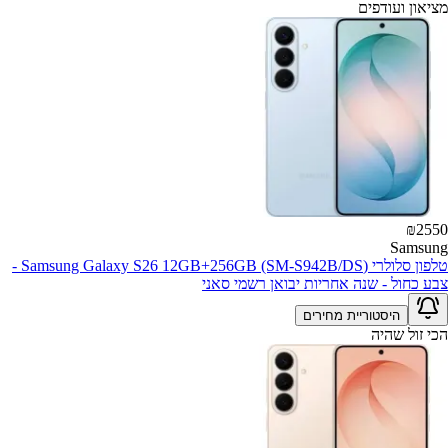
מציאון ועודפים
₪
2550
Samsung
טלפון סלולרי (Samsung Galaxy S26 12GB+256GB (SM-S942B/DS -
צבע כחול - שנה אחריות יבואן רשמי סאני
היסטוריית מחירים
הכי זול שהיה