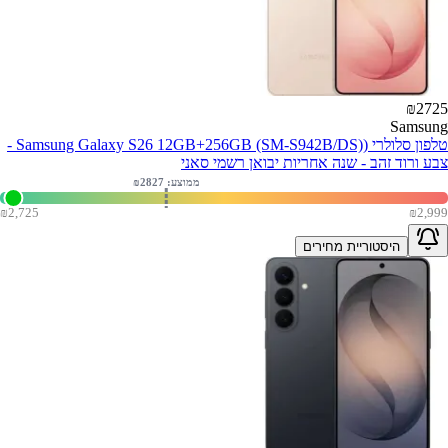
₪
2725
Samsung
טלפון סלולרי (Samsung Galaxy S26 12GB+256GB (SM-S942B/DS) -
צבע ורוד זהב - שנה אחריות יבואן רשמי סאני
ממוצע: ₪
2827
₪
2,725
₪
2,999
היסטוריית מחירים