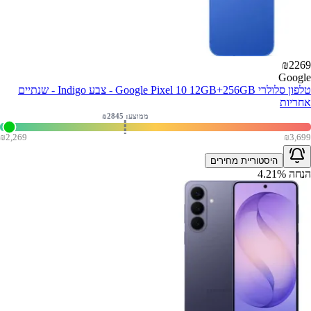
₪
2269
Google
טלפון סלולרי Google Pixel 10 12GB+256GB - צבע Indigo - שנתיים
אחריות
ממוצע: ₪
2845
₪
2,269
₪
3,699
היסטוריית מחירים
הנחה
%
4.21