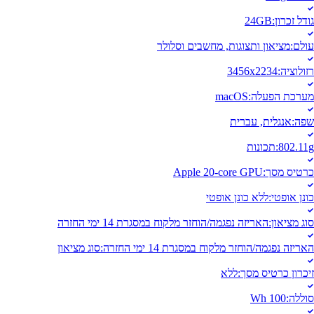
גודל זכרון
:
24GB
עולם
:
מציאון ותצוגות, מחשבים וסלולר
רזולוציה
:
3456x2234
מערכת הפעלה
:
macOS
שפה
:
אנגלית, עברית
802.11g
:
תכונות
כרטיס מסך
:
Apple 20-core GPU
כונן אופטי
:
ללא כונן אופטי
סוג מציאון
:
האריזה נפגמה/הוחזר מלקוח במסגרת 14 ימי החזרה
האריזה נפגמה/הוחזר מלקוח במסגרת 14 ימי החזרה
:
סוג מציאון
זיכרון כרטיס מסך
:
ללא
סוללה
:
Wh 100