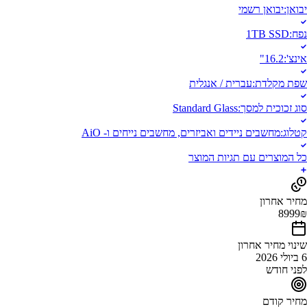
יבואן
:
יבואן רשמי
נפח
:
1TB SSD
אינצ'
:
16.2"
שפת מקלדת
:
עברית / אנגלית
סוג זכוכית למסך
:
Standard Glass
קטלוג
:
מחשבים ניידים ואביזרים, מחשבים נייחים ו- AiO
כל המוצרים עם תגיות המוצר
מחיר אחרון
8999
₪
שינוי מחיר אחרון
6 ביולי 2026
לפני חודש
מחיר קודם