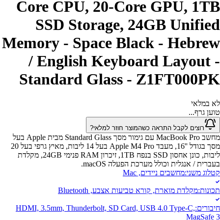
Core CPU, 20-Core GPU, 1TB
SSD Storage, 24GB Unified
Memory - Space Black - Hebrew
/ English Keyboard Layout -
Standard Glass - Z1FT000PK
לא במלאי
טוען גרף...
רוצים לקבל התראה כשהמוצר חוזר למלאי?
מחשב MacBook Pro עם גימור מסך Standard Glass מבית Apple בעל
מסך בגודל ''16, מעבד Apple M4 Pro בעל 14 ליבות, מאיץ גרפי בעל 20
ליבות, כונן אחסון SSD בנפח 1TB, זיכרון RAM פנימי 24GB, מקלדת
בעברית / אנגלית וכולל מערכת הפעלה macOS.
קטלוג משני
:
מחשבים ניידים, Mac
תכונות
:
מקלדת מוארת, קורא טביעות אצבע, Bluetooth
חיבורים
:
HDMI, 3.5mm, Thunderbolt, SD Card, USB 4.0 Type-C,
MagSafe 3