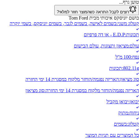
טוען גרף...
רוצים לקבל התראה כשהמוצר חוזר למלאי?
בושם יוניסקס איכותי מבית Tom Ford
קטלוג משני
:
בשמים לאישה, בשמים לגבר, בשמים יוניסקס, בשמי יוקרה
תכונות
:
E.D.P - או דה פרפיום
עולם
:
מציאון ותצוגות, עולם הבישום
נפח
:
100 מ''ל
802.11g
:
תכונות
סוג מציאון
:
האריזה נפגמה/הוחזר מלקוח במסגרת 14 ימי החזרה
האריזה נפגמה/הוחזר מלקוח במסגרת 14 ימי החזרה
:
סוג מציאון
יבואן
:
יבואן מקביל
ניחוח
:
מתוק
קטלוג
:
בשמים
כל המוצרים עם תגיות המוצר