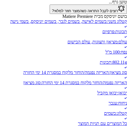
טוען גרף...
רוצים לקבל התראה כשהמוצר חוזר למלאי?
בושם יוניסקס מבית Matiere Premiere
קטלוג משני
:
בשמים לאישה, בשמים לגבר, בשמים יוניסקס, בשמי נישה
תכונות
:
פרפיום
עולם
:
מציאון ותצוגות, עולם הבישום
נפח
:
100 מ''ל
802.11g
:
תכונות
סוג מציאון
:
האריזה נפגמה/הוחזר מלקוח במסגרת 14 ימי החזרה
האריזה נפגמה/הוחזר מלקוח במסגרת 14 ימי החזרה
:
סוג מציאון
יבואן
:
יבואן מקביל
ניחוח
:
ענבר
קטלוג
:
בשמים
כל המוצרים עם תגיות המוצר