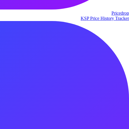
Pricedrop
KSP Price History Tracker