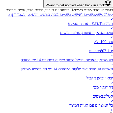
Want to get notified when back in stock?
בושם יוניסקס מבית Hermes בניחוח ים תיכוני, פירות הדר, עצים ופרחים
קטלוג משני
:
בשמים לאישה, בשמים לגבר, בשמים יוניסקס, בשמי יוקרה
תכונות
:
E.D.T - או דה טואלט
עולם
:
מציאון ותצוגות, עולם הבישום
נפח
:
100 מ''ל
802.11g
:
תכונות
סוג מציאון
:
האריזה נפגמה/הוחזר מלקוח במסגרת 14 ימי החזרה
האריזה נפגמה/הוחזר מלקוח במסגרת 14 ימי החזרה
:
סוג מציאון
יבואן
:
יבואן מקביל
ניחוח
:
ארומטי
קטלוג
:
בשמים
כל המוצרים עם תגיות המוצר