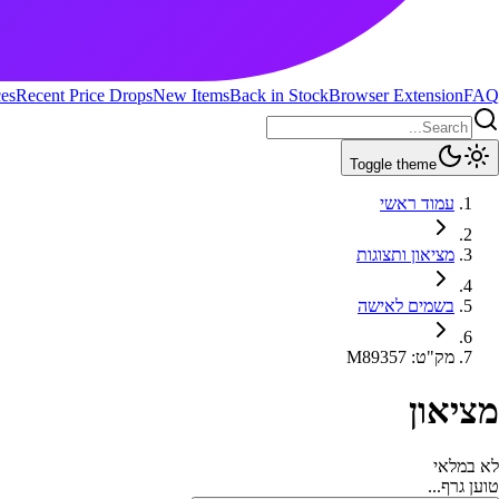
ces
Recent Price Drops
New Items
Back in Stock
Browser Extension
FAQ
Toggle theme
עמוד ראשי
מציאון ותצוגות
בשמים לאישה
מק"ט
:
M89357
מציאון
לא במלאי
טוען גרף...