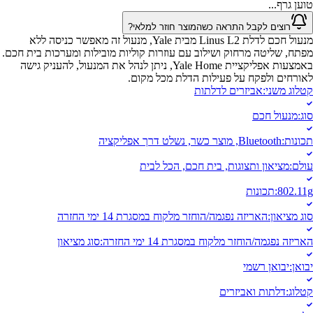
טוען גרף...
רוצים לקבל התראה כשהמוצר חוזר למלאי?
מנעול חכם לדלת Linus L2 מבית Yale, מנעול זה מאפשר כניסה ללא
מפתח, שליטה מרחוק ושילוב עם עוזרות קוליות מובילות ומערכות בית חכם.
באמצעות אפליקציית Yale Home, ניתן לנהל את המנעול, להעניק גישה
לאורחים ולפקח על פעילות הדלת מכל מקום.
קטלוג משני
:
אביזרים לדלתות
סוג
:
מנעול חכם
תכונות
:
Bluetooth, מוצר כשר, נשלט דרך אפליקציה
עולם
:
מציאון ותצוגות, בית חכם, הכל לבית
802.11g
:
תכונות
סוג מציאון
:
האריזה נפגמה/הוחזר מלקוח במסגרת 14 ימי החזרה
האריזה נפגמה/הוחזר מלקוח במסגרת 14 ימי החזרה
:
סוג מציאון
יבואן
:
יבואן רשמי
קטלוג
:
דלתות ואביזרים