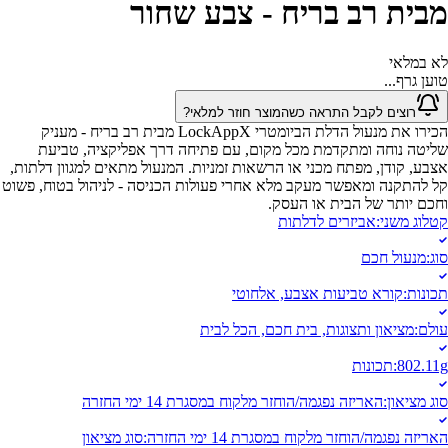
מבית רב בריח - צבע שחור
לא במלאי
טוען גרף...
רוצים לקבל התראה כשהמוצר חוזר למלאי?
הכירו את מנעול הדלת הביומטרי LockAppX מבית רב בריח - מעניק
שליטה נוחה ומתקדמת מכל מקום, עם פתיחה דרך אפליקציה, טביעת
אצבע, קודן, מפתח מכני או הרשאות זמניות. המנעול מתאים למגוון דלתות,
קל להתקנה ומאפשר מעקב מלא אחרי פעולות הכניסה - לניהול בטוח, פשוט
וחכם יותר של הבית או העסק.
קטלוג משני
:
אביזרים לדלתות
סוג
:
מנעול חכם
תכונות
:
קורא טביעות אצבע, אלחוטי
עולם
:
מציאון ותצוגות, בית חכם, הכל לבית
802.11g
:
תכונות
סוג מציאון
:
האריזה נפגמה/הוחזר מלקוח במסגרת 14 ימי החזרה
האריזה נפגמה/הוחזר מלקוח במסגרת 14 ימי החזרה
:
סוג מציאון