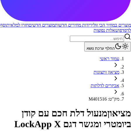
מוצרים במחיר הכי זול
ירידות מחירים חדשות
מוצרים חדשים
חזרו למלאי
תוסף
לדפדפן
שאלות נפוצות
החלף ערכת נושא
עמוד ראשי
מציאון ותצוגות
אביזרים לדלתות
מק"ט
:
M401516
מציאון
מנעול דלת חכם עם קודן
ביומטרי ומגשר דגם LockApp X