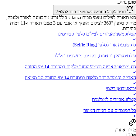
טוען גרף...
רוצים לקבל התראה כשהמוצר חוזר למלאי?
סט תאורה לצילום עצמי מבית Ulanzi כולל זרוע מתכווננת לאורך ולגובה,
מחזיק טלפון 360° לצילום אופקי או אנכי עם 3 מצבי תאורה ו-11 רמות
בהירות.
קטלוג משני
:
אביזרים לצילום סלפי וסטרימינג
סוג
:
טבעת אור לסלפי (Selfie Ring)
עולם
:
מציאון ותצוגות, בקרים, מחשבים וסלולר
סוג מציאון
:
האריזה נפגמה/הוחזר מלקוח במסגרת 14 ימי החזרה
האריזה נפגמה/הוחזר מלקוח במסגרת 14 ימי החזרה
:
סוג מציאון
יבואן
:
יבואן רשמי
קטלוג
:
אביזרים למצלמות
כל המוצרים עם תגיות המוצר
מחיר אחרון
130
₪