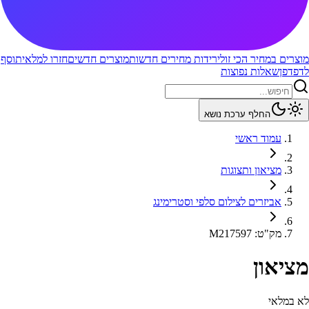
מוצרים במחיר הכי זול
ירידות מחירים חדשות
מוצרים חדשים
חזרו למלאי
תוסף
לדפדפן
שאלות נפוצות
החלף ערכת נושא
עמוד ראשי
מציאון ותצוגות
אביזרים לצילום סלפי וסטרימינג
מק"ט
:
M217597
מציאון
לא במלאי