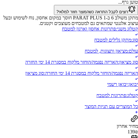
טוען גרף...
רוצים לקבל התראה כשהמוצר חוזר למלאי?
מתקן משולב 6 ב-1 PARAT PLUS חוסך במקום אחסון, נוח לשימוש ובעל
עיצוב אלגנטי שמתאים גם למטבחים מעוצבים וקטנים.
קטלוג משני
:
פתרונות אחסון וארגון למטבח
סוג
:
מתקן גלילים למטבח
עולם
:
מציאון ותצוגות, למטבח
סוג מציאון
:
האריזה נפגמה/הוחזר מלקוח במסגרת 14 ימי החזרה
האריזה נפגמה/הוחזר מלקוח במסגרת 14 ימי החזרה
:
סוג מציאון
יבואן
:
יבואן רשמי
קטלוג
:
פתרונות למטבח
כל המוצרים עם תגיות המוצר
מחיר אחרון
139
₪