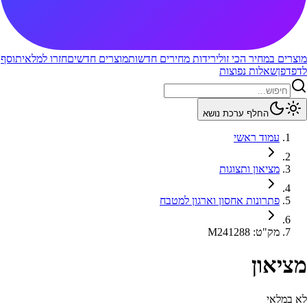
מוצרים במחיר הכי זול
ירידות מחירים חדשות
מוצרים חדשים
חזרו למלאי
תוסף
לדפדפן
שאלות נפוצות
החלף ערכת נושא
עמוד ראשי
מציאון ותצוגות
פתרונות אחסון וארגון למטבח
מק"ט
:
M241288
מציאון
לא במלאי