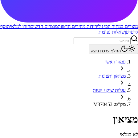
מוצרים במחיר הכי זול
ירידות מחירים חדשות
מוצרים חדשים
חזרו למלאי
תוסף
לדפדפן
שאלות נפוצות
החלף ערכת נושא
עמוד ראשי
מציאון ותצוגות
עגלות שוק / קניות
מק"ט
:
M370453
מציאון
לא במלאי