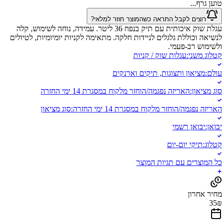
טוען גרף...
רוצים לקבל התראה כשהמוצר חוזר למלאי?
עגלת שוק איכותית עם תיק בנפח 36 ליטר. עמידה, נוחה לשימוש, קלה
לנשיאה וכוללת גלגלים לניידות חלקה. מתאימה לקניות יומיומיות, לטיולים
ולשימוש רב-פעמי.
קטלוג משני
:
עגלות שוק / קניות
עולם
:
מציאון ותצוגות, תיקים וארנקים
סוג מציאון
:
האריזה נפגמה/הוחזר מלקוח במסגרת 14 ימי החזרה
האריזה נפגמה/הוחזר מלקוח במסגרת 14 ימי החזרה
:
סוג מציאון
יבואן
:
יבואן רשמי
קטלוג
:
תיקי יום-יום
כל המוצרים עם תגיות המוצר
מחיר אחרון
35
₪