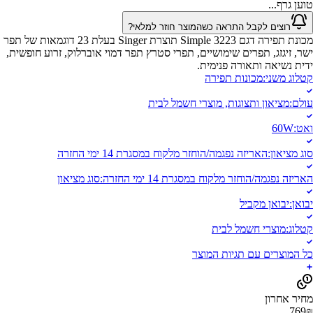
טוען גרף...
רוצים לקבל התראה כשהמוצר חוזר למלאי?
מכונת תפירה דגם Simple 3223 תוצרת Singer בעלת 23 דוגמאות של תפר
ישר, זיגזג, תפרים שימושיים, תפרי סטרץ תפר דמוי אוברלוק, זרוע חופשית,
ידית נשיאה ותאורה פנימית.
קטלוג משני
:
מכונות תפירה
עולם
:
מציאון ותצוגות, מוצרי חשמל לבית
ואט
:
60W
סוג מציאון
:
האריזה נפגמה/הוחזר מלקוח במסגרת 14 ימי החזרה
האריזה נפגמה/הוחזר מלקוח במסגרת 14 ימי החזרה
:
סוג מציאון
יבואן
:
יבואן מקביל
קטלוג
:
מוצרי חשמל לבית
כל המוצרים עם תגיות המוצר
מחיר אחרון
769
₪