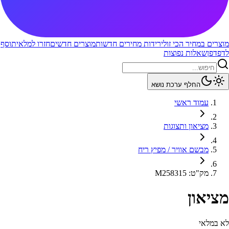
מוצרים במחיר הכי זול
ירידות מחירים חדשות
מוצרים חדשים
חזרו למלאי
תוסף
לדפדפן
שאלות נפוצות
החלף ערכת נושא
עמוד ראשי
מציאון ותצוגות
מבשם אוויר / מפיץ ריח
מק"ט
:
M258315
מציאון
לא במלאי