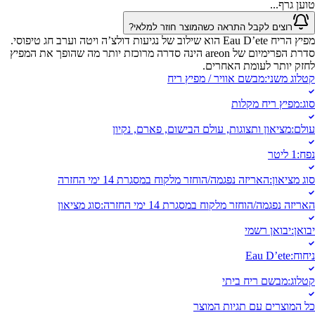
טוען גרף...
רוצים לקבל התראה כשהמוצר חוזר למלאי?
מפיץ הריח Eau D’ete הוא שילוב של נגיעות דולצ’ה ויטה וערב חג טיפוסי.
סדרת הפרימיום של areon הינה סדרה מרוכזת יותר מה שהופך את המפיץ
לחזק יותר לעומת האחרים.
קטלוג משני
:
מבשם אוויר / מפיץ ריח
סוג
:
מפיץ ריח מקלות
עולם
:
מציאון ותצוגות, עולם הבישום, פארם, נקיון
נפח
:
1 ליטר
סוג מציאון
:
האריזה נפגמה/הוחזר מלקוח במסגרת 14 ימי החזרה
האריזה נפגמה/הוחזר מלקוח במסגרת 14 ימי החזרה
:
סוג מציאון
יבואן
:
יבואן רשמי
ניחוח
:
Eau D’ete
קטלוג
:
מבשם ריח ביתי
כל המוצרים עם תגיות המוצר