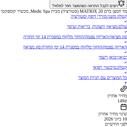
רוצים לקבל התראה כשהמוצר חוזר למלאי?
מד חמצן בדם MATRIX 20 (סטורציה) מבית Medic Spa, מכשיר קומפקטי ומתקדם למדידה באמצעות האצבע. מודד את קצב פעימות הלב ורמת החמצן הרווי בדם (SPO2).
קטלוג משני
:
מודדי דופק וסטורציה
עולם
:
מציאון ותצוגות, בריאות ועיסוי
סוג מציאון
:
האריזה נפגמה/הוחזר מלקוח במסגרת 14 ימי החזרה
האריזה נפגמה/הוחזר מלקוח במסגרת 14 ימי החזרה
:
סוג מציאון
יבואן
:
יבואן רשמי
קטלוג
:
מיכשור רפואי
כל המוצרים עם תגיות המוצר
מחיר אחרון
149
₪
שינוי מחיר אחרון
10 ביוני 2026
לפני חודשיים