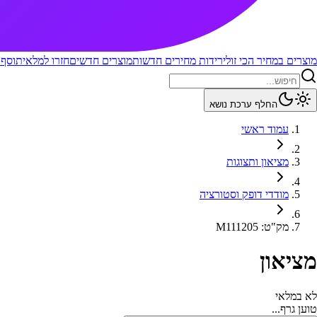
מוצרים במחיר הכי זול
ירידות מחירים חדשות
מוצרים חדשים
חזרו למלאי
תוסף 
החלף ערכת נושא
עמוד ראשי
מציאון ותצוגות
מודדי דופק וסטורציה
מק"ט
:
M111205
מציאון
לא במלאי
טוען גרף...