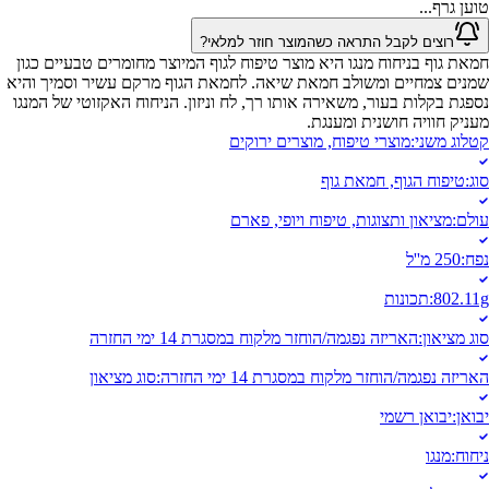
טוען גרף...
רוצים לקבל התראה כשהמוצר חוזר למלאי?
חמאת גוף בניחוח מנגו היא מוצר טיפוח לגוף המיוצר מחומרים טבעיים כגון
שמנים צמחיים ומשולב חמאת שיאה. לחמאת הגוף מרקם עשיר וסמיך והיא
נספגת בקלות בעור, משאירה אותו רך, לח וניזון. הניחוח האקזוטי של המנגו
מעניק חוויה חושנית ומענגת.
קטלוג משני
:
מוצרי טיפוח, מוצרים ירוקים
סוג
:
טיפוח הגוף, חמאת גוף
עולם
:
מציאון ותצוגות, טיפוח ויופי, פארם
נפח
:
250 מ''ל
802.11g
:
תכונות
סוג מציאון
:
האריזה נפגמה/הוחזר מלקוח במסגרת 14 ימי החזרה
האריזה נפגמה/הוחזר מלקוח במסגרת 14 ימי החזרה
:
סוג מציאון
יבואן
:
יבואן רשמי
ניחוח
:
מנגו