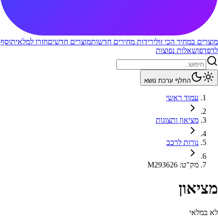
מוצרים במחיר הכי זול
ירידות מחירים חדשות
מוצרים חדשים
חזרו למלאי
תוסף
לדפדפן
שאלות נפוצות
החלף ערכת נושא
עמוד ראשי
מציאון ותצוגות
נורות לרכב
מק"ט
:
M293626
מציאון
לא במלאי