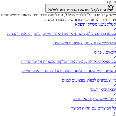
טוען גרף...
רוצים לקבל התראה כשהמוצר חוזר למלאי?
משחק “לוטו חיות” לילדים מגיל 3, עם לוחות וכרטיסים צבעוניים שמפתחים
זיהוי חיות, התאמה, ריכוז וחשיבה בצורה מהנה.
קטלוג משני
:
משחקי קופסא
סוג
:
ערכת הכנה לגן, משחקי אותיות ואוצר מילים, בינגו, התאמה והבחנה
עולם
:
מציאון ותצוגות, צעצועים ומשחקים
גילאים
:
3 פלוס
סוג מציאון
:
האריזה נפגמה/הוחזר מלקוח במסגרת 14 ימי החזרה
האריזה נפגמה/הוחזר מלקוח במסגרת 14 ימי החזרה
:
סוג מציאון
מין
:
צעצועים לבנות, צעצועים לבנים
יבואן
:
יבואן רשמי
קטלוג
:
משחקי קופסא וחברה
כל המוצרים עם תגיות המוצר