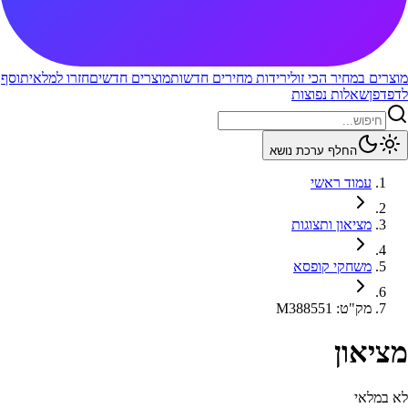
מוצרים במחיר הכי זול
ירידות מחירים חדשות
מוצרים חדשים
חזרו למלאי
תוסף
לדפדפן
שאלות נפוצות
החלף ערכת נושא
עמוד ראשי
מציאון ותצוגות
משחקי קופסא
מק"ט
:
M388551
מציאון
לא במלאי