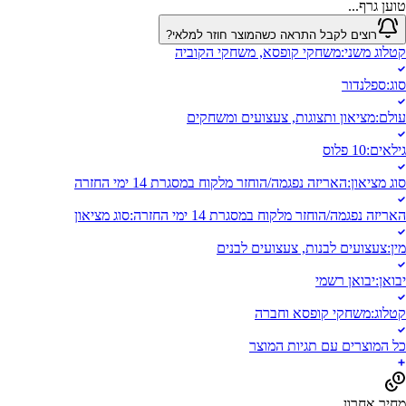
טוען גרף...
רוצים לקבל התראה כשהמוצר חוזר למלאי?
קטלוג משני
:
משחקי קופסא, משחקי הקוביה
סוג
:
ספלנדור
עולם
:
מציאון ותצוגות, צעצועים ומשחקים
גילאים
:
10 פלוס
סוג מציאון
:
האריזה נפגמה/הוחזר מלקוח במסגרת 14 ימי החזרה
האריזה נפגמה/הוחזר מלקוח במסגרת 14 ימי החזרה
:
סוג מציאון
מין
:
צעצועים לבנות, צעצועים לבנים
יבואן
:
יבואן רשמי
קטלוג
:
משחקי קופסא וחברה
כל המוצרים עם תגיות המוצר
מחיר אחרון