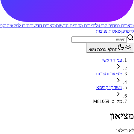
מוצרים במחיר הכי זול
ירידות מחירים חדשות
מוצרים חדשים
חזרו למלאי
תוסף
לדפדפן
שאלות נפוצות
החלף ערכת נושא
עמוד ראשי
מציאון ותצוגות
משחקי קופסא
מק"ט
:
M81069
מציאון
לא במלאי