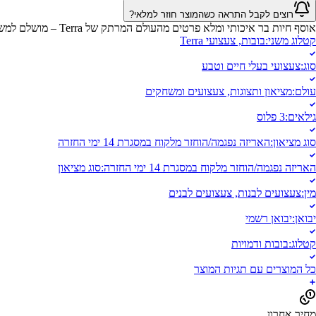
רוצים לקבל התראה כשהמוצר חוזר למלאי?
אוסף חיות בר איכותי ומלא פרטים מהעולם המרתק של Terra – מושלם למשחקי דמיון, למידה חווייתית או קישוט מקסים בחדר הילדים.
קטלוג משני
:
בובות, צעצועי Terra
סוג
:
צעצועי בעלי חיים וטבע
עולם
:
מציאון ותצוגות, צעצועים ומשחקים
גילאים
:
3 פלוס
סוג מציאון
:
האריזה נפגמה/הוחזר מלקוח במסגרת 14 ימי החזרה
האריזה נפגמה/הוחזר מלקוח במסגרת 14 ימי החזרה
:
סוג מציאון
מין
:
צעצועים לבנות, צעצועים לבנים
יבואן
:
יבואן רשמי
קטלוג
:
בובות ודמויות
כל המוצרים עם תגיות המוצר
מחיר אחרון