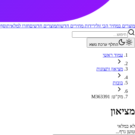
מוצרים במחיר הכי זול
ירידות מחירים חדשות
מוצרים חדשים
חזרו למלאי
תוסף 
החלף ערכת נושא
עמוד ראשי
מציאון ותצוגות
בובות
מק"ט
:
M363391
מציאון
לא במלאי
טוען גרף...