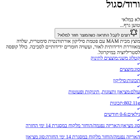
ורוד/סגול
לא במלאי
טוען גרף...
רוצים לקבל התראה כשהמוצר חוזר למלאי?
מוצץ מבית MAM עם פטמת סיליקון אורתודנטית סימטרית, שלדה
מאווררת וידידותית לאור, ועשויה חומרים ידידותיים לסביבה. כולל קופסה
לסטריליזציה במיקרוגל.
קטלוג משני
:
מוצצים לתינוק
סוג
:
מוצצים
תכונות
:
סיליקון
עולם
:
מציאון ותצוגות, תינוקות ופעוטות
802.11g
:
תכונות
גילאים
:
0-6 חודשים
סוג מציאון
:
האריזה נפגמה/הוחזר מלקוח במסגרת 14 ימי החזרה
האריזה נפגמה/הוחזר מלקוח במסגרת 14 ימי החזרה
:
סוג מציאון