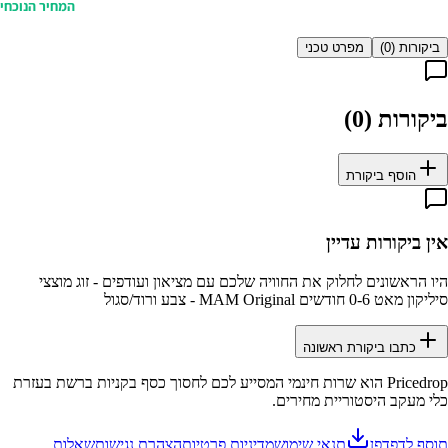
המחיר הנוכחי
ביקורות (
0
)
מפרט טכני
ביקורות (
0
)
הוסף ביקורת
אין ביקורות עדיין
היו הראשונים לחלוק את החוויה שלכם עם
מציאון ועודפים - זוג מוצצי
סיליקון מאט 0-6 חודשים MAM Original - צבע ורוד/סגול
כתבו ביקורת ראשונה
Pricedrop
הוא שרות חינמי המסייע לכם לחסוך כסף בקניות ברשת בעזרת
כלי מעקב היסטוריית מחירים.
תוסף לדפדפן
תנאי שימוש
מדיניות פרטיות
הצהרת נגישות
שאלות