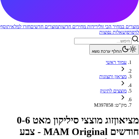
מוצרים במחיר הכי זול
ירידות מחירים חדשות
מוצרים חדשים
חזרו למלאי
תוסף
לדפדפן
שאלות נפוצות
החלף ערכת נושא
עמוד ראשי
מציאון ותצוגות
מוצצים לתינוק
מק"ט
:
M397858
מציאון
זוג מוצצי סיליקון מאט 0-6
חודשים MAM Original - צבע