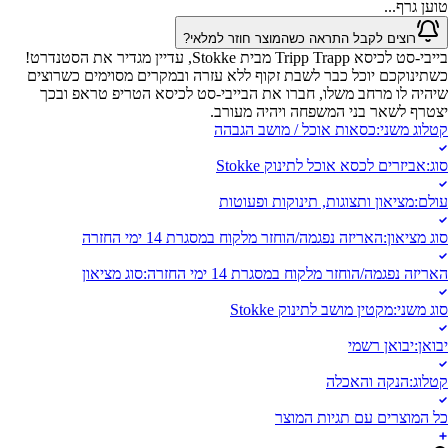
טוען גרף...
רוצים לקבל התראה כשהמוצר חוזר למלאי?
בייבי-סט לכיסא Tripp Trapp מבית Stokke, עדיין מגדיר את הסטנדרט!
כשתינוקכם יוכל כבר לשבת זקוף ללא עזרה ובמקרים מסוימים כשרוצים
שיהיה לו מרחב משלו, חברו את הבייבי-סט לכיסא הטריפ טראפ ובכך
יצטרף לשאר בני המשפחה ויהיה מעורב.
קטלוג משני
:
כסאות אוכל / מושב הגבהה
סוג
:
אביזרים לכסא אוכל לתינוק Stokke
עולם
:
מציאון ותצוגות, תינוקות ופעוטות
סוג מציאון
:
האריזה נפגמה/הוחזר מלקוח במסגרת 14 ימי החזרה
האריזה נפגמה/הוחזר מלקוח במסגרת 14 ימי החזרה
:
סוג מציאון
סוג משני
:
מקטין מושב לתינוק Stokke
יבואן
:
יבואן רשמי
קטלוג
:
הנקה והאכלה
כל המוצרים עם תגיות המוצר