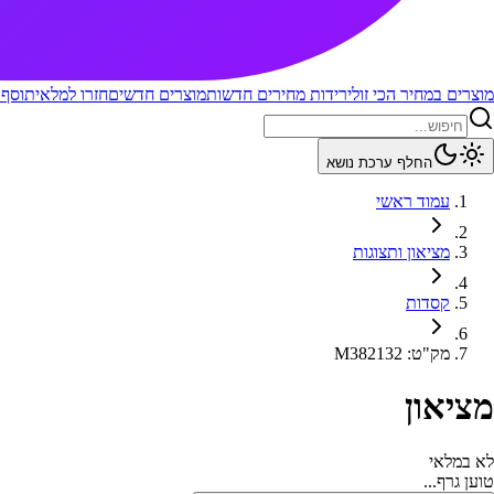
מוצרים במחיר הכי זול
ירידות מחירים חדשות
מוצרים חדשים
חזרו למלאי
תוסף 
החלף ערכת נושא
עמוד ראשי
מציאון ותצוגות
קסדות
מק"ט
:
M382132
מציאון
לא במלאי
טוען גרף...