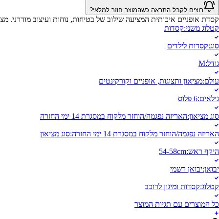
רוצים לקבל התראה כשהמוצר חוזר למלאי?
קסדת אופניים איכותית המציעה שילוב של בטיחות, נוחות ועיצוב מודרני. מצ
קטלוג משני
:
קסדות
סוג
:
קסדות לילדים
גודל
:
M
עולם
:
מציאון ותצוגות, אופניים וקורקינטים
גילאים
:
6 פלוס
סוג מציאון
:
האריזה נפגמה/הוחזר מלקוח במסגרת 14 ימי החזרה
האריזה נפגמה/הוחזר מלקוח במסגרת 14 ימי החזרה
:
סוג מציאון
היקף ראש
:
54-58cm
יבואן
:
יבואן רשמי
קטלוג
:
קסדות ומיגון לרוכב
כל המוצרים עם תגיות המוצר