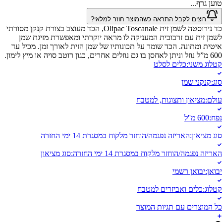
טוען גרף...
רוצים לקבל התראה כשהמוצר חוזר למלאי?
כד נירוסטה לשמן זית Olipac Toscanale, הכד מעוצב בצורת קנקן מסורתי
לשמן זית עם זרבובית המעניקה לו מראה יוקרתי ומאפשרת מזיגת שמן
איטית ומתונה. הכד שומר על תכונותיו של שמן הזית לאורך זמן. מכיל עד
600 מ”ל נוזל וניתן לאחסן בו גם נוזלים אחרים, כגון רוטב סויה או מיץ לימון.
קטלוג משני
:
כלים לסלט
סוג
:
קנקני שמן
עולם
:
מציאון ותצוגות, למטבח
נפח
:
600 מ''ל
סוג מציאון
:
האריזה נפגמה/הוחזר מלקוח במסגרת 14 ימי החזרה
האריזה נפגמה/הוחזר מלקוח במסגרת 14 ימי החזרה
:
סוג מציאון
יבואן
:
יבואן רשמי
קטלוג
:
כלים ואביזרים למטבח
כל המוצרים עם תגיות המוצר