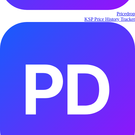
Pricedrop
KSP Price History Tracker