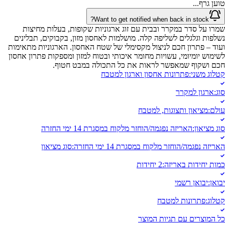
טוען גרף...
Want to get notified when back in stock?
שמרו על סדר במקרר ובבית עם זוג ארגוניות שקופות, בעלות מחיצות
נשלפות וגלגלים לשליפה קלה. מושלמות לאחסון מזון, בקבוקים, תבלינים
ועוד – פתרון חכם לניצול מקסימלי של שטח האחסון. הארגוניות מתאימות
לשימוש יומיומי, עשויות מחומר איכותי ובטוח למזון ומספקות פתרון אחסון
חכם ושקוף שמאפשר לראות את כל התכולה במבט חטוף.
קטלוג משני
:
פתרונות אחסון וארגון למטבח
סוג
:
ארגון למקרר
עולם
:
מציאון ותצוגות, למטבח
סוג מציאון
:
האריזה נפגמה/הוחזר מלקוח במסגרת 14 ימי החזרה
האריזה נפגמה/הוחזר מלקוח במסגרת 14 ימי החזרה
:
סוג מציאון
כמות יחידות באריזה
:
2 יחידות
יבואן
:
יבואן רשמי
קטלוג
:
פתרונות למטבח
כל המוצרים עם תגיות המוצר