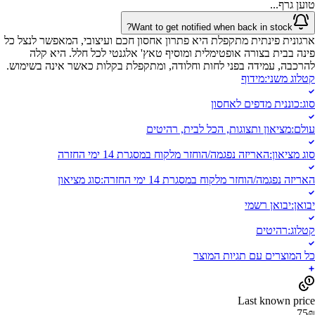
טוען גרף...
Want to get notified when back in stock?
ארגונית פינתית מתקפלת היא פתרון אחסון חכם ועיצובי, המאפשר לנצל כל
פינה בבית בצורה אופטימלית ומוסיף טאץ' אלגנטי לכל חלל. היא קלה
להרכבה, עמידה בפני לחות וחלודה, ומתקפלת בקלות כאשר אינה בשימוש.
קטלוג משני
:
מידוף
סוג
:
כוננית מדפים לאחסון
עולם
:
מציאון ותצוגות, הכל לבית, רהיטים
סוג מציאון
:
האריזה נפגמה/הוחזר מלקוח במסגרת 14 ימי החזרה
האריזה נפגמה/הוחזר מלקוח במסגרת 14 ימי החזרה
:
סוג מציאון
יבואן
:
יבואן רשמי
קטלוג
:
רהיטים
כל המוצרים עם תגיות המוצר
Last known price
75
₪