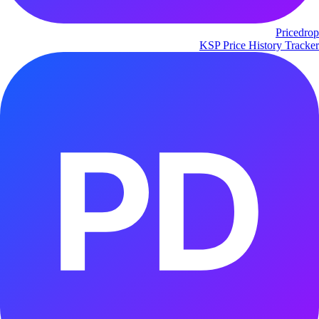
Pricedrop
KSP Price History Tracker