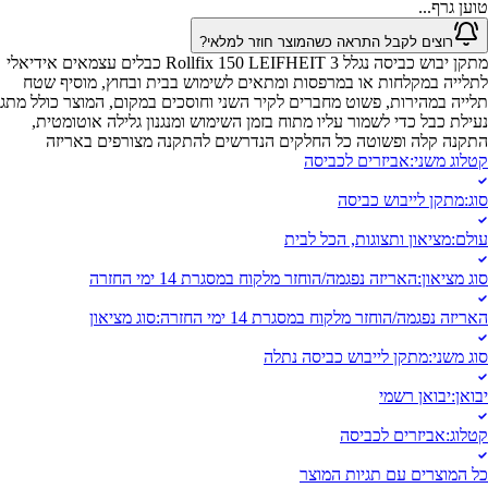
טוען גרף...
רוצים לקבל התראה כשהמוצר חוזר למלאי?
מתקן יבוש כביסה נגלל Rollfix 150 LEIFHEIT 3 כבלים עצמאים אידיאלי
לתלייה במקלחות או במרפסות ומתאים לשימוש בבית ובחוץ, מוסיף שטח
תלייה במהירות, פשוט מחברים לקיר השני וחוסכים במקום, המוצר כולל מתג
נעילת כבל כדי לשמור עליו מתוח בזמן השימוש ומנגנון גלילה אוטומטית,
התקנה קלה ופשוטה כל החלקים הנדרשים להתקנה מצורפים באריזה
קטלוג משני
:
אביזרים לכביסה
סוג
:
מתקן לייבוש כביסה
עולם
:
מציאון ותצוגות, הכל לבית
סוג מציאון
:
האריזה נפגמה/הוחזר מלקוח במסגרת 14 ימי החזרה
האריזה נפגמה/הוחזר מלקוח במסגרת 14 ימי החזרה
:
סוג מציאון
סוג משני
:
מתקן לייבוש כביסה נתלה
יבואן
:
יבואן רשמי
קטלוג
:
אביזרים לכביסה
כל המוצרים עם תגיות המוצר