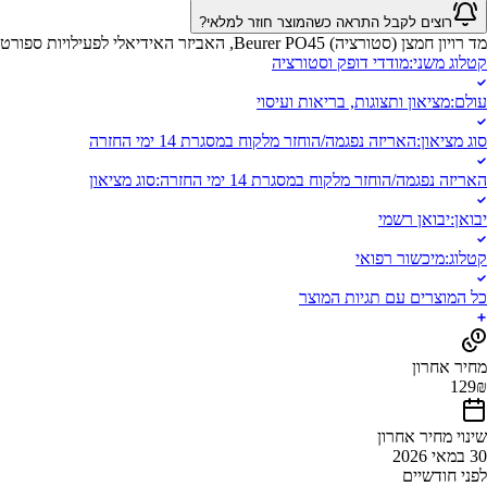
רוצים לקבל התראה כשהמוצר חוזר למלאי?
מד רויון חמצן (סטורציה) Beurer PO45, האביזר האידיאלי לפעילויות ספורט בגובה. בין אם אתם מטפסי הרים, גולשי סקי או טייסים חובבים, המכשיר הקטן והשימושי הזה נותן סקירה כללית של ריווי החמצן שלכם בכל עת.
קטלוג משני
:
מודדי דופק וסטורציה
עולם
:
מציאון ותצוגות, בריאות ועיסוי
סוג מציאון
:
האריזה נפגמה/הוחזר מלקוח במסגרת 14 ימי החזרה
האריזה נפגמה/הוחזר מלקוח במסגרת 14 ימי החזרה
:
סוג מציאון
יבואן
:
יבואן רשמי
קטלוג
:
מיכשור רפואי
כל המוצרים עם תגיות המוצר
מחיר אחרון
129
₪
שינוי מחיר אחרון
30 במאי 2026
לפני חודשיים