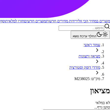
מוצרים במחיר הכי זול
ירידות מחירים חדשות
מוצרים חדשים
חזרו למלאי
תוסף 
החלף ערכת נושא
עמוד ראשי
מציאון ותצוגות
מודדי דופק וסטורציה
מק"ט
:
M238025
מציאון
לא במלאי
טוען גרף...