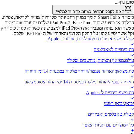
טוען גרף...
רוצים לקבל התראה כשהמוצר חוזר למלאי?
כיסוי ה-Smart Folio תומך במגוון רחב יותר של זוויות צפייה לקריאה, צפייה,
הקלדה או ביצוע שיחות FaceTime. ה-iPad Pro שלכם יתעורר אוטומטית
כאשר הוא נפתח ומעביר את ה-iPad Pro למצב שינה כשהוא סגור. כיסוי דק
וקל אשר יסייע להגן על החלק הקדמי והאחורי של ה-iPad Pro שלכם.
קטלוג משני
:
אביזרים לטאבלטים, אביזרים Apple
סוג
:
כיסויים לטאבלטים
עולם
:
מציאון ותצוגות, מחשבים וסלולר
סוג מציאון
:
האריזה נפגמה/הוחזר מלקוח במסגרת 14 ימי החזרה
האריזה נפגמה/הוחזר מלקוח במסגרת 14 ימי החזרה
:
סוג מציאון
סוג משני
:
כיסויים ל - Apple
יבואן
:
יבואן רשמי
קטלוג
:
טאבלטים ואביזרים
כל המוצרים עם תגיות המוצר