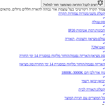
רוצים לקבל התראה כשהמוצר חוזר למלאי?
צמוד תקרה דקורטיבי בעל עוצמת אור גבוהה להארת חללים גדולים. מתאים לה
קטלוג משני
:
מנורות צמודות תקרה
סוג
:
עגולה
תכונות
:
רמת אטימות IP20
עולם
:
מציאון ותצוגות, תאורה
ואט
:
72W
סוג מציאון
:
האריזה נפגמה/הוחזר מלקוח במסגרת 14 ימי החזרה
האריזה נפגמה/הוחזר מלקוח במסגרת 14 ימי החזרה
:
סוג מציאון
גוון אור
:
לבן חם 1800K-3000K
יבואן
:
יבואן רשמי
קטלוג
:
תאורה לבית
כל המוצרים עם תגיות המוצר