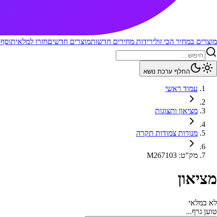
מוצרים במחיר הכי זול
ירידות מחירים חדשות
מוצרים חדשים
חזרו למלאי
תוסף 
החלף ערכת נושא
עמוד ראשי
מציאון ותצוגות
מנורות צמודות תקרה
מק"ט
:
M267103
מציאון
לא במלאי
טוען גרף...