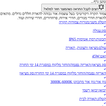
טוען גרף...
רוצים לקבל התראה כשהמוצר חוזר למלאי?
צמוד תקרה דקורטיבי בעל עוצמת אור גבוהה להארת חללים גדולים. מתאים
להארת חדרי מגורים, חדרי אירוח, פרוזדורים, חדרי שירות ועוד.
קטלוג משני
:
מנורות צמודות תקרה
סוג
:
עגולה
תכונות
:
רמת אטימות IP65
עולם
:
מציאון ותצוגות, תאורה
ואט
:
45W
סוג מציאון
:
האריזה נפגמה/הוחזר מלקוח במסגרת 14 ימי החזרה
האריזה נפגמה/הוחזר מלקוח במסגרת 14 ימי החזרה
:
סוג מציאון
גוון אור
:
גוון אור מתכוונן 3000K-6000K
יבואן
:
יבואן רשמי
קטלוג
:
תאורה לבית