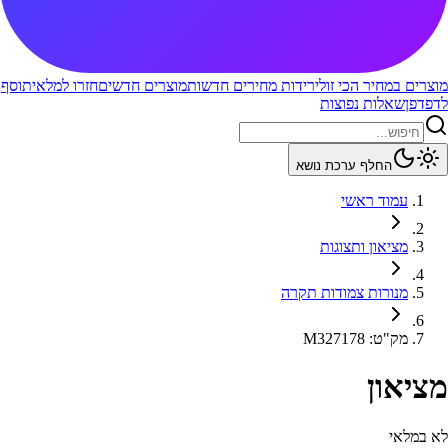
מוצרים במחיר הכי זול
ירידות מחירים חדשות
מוצרים חדשים
חזרו למלאי
תוסף
לדפדפן
שאלות נפוצות
החלף ערכת נושא
עמוד ראשי
מציאון ותצוגות
מנורות צמודות תקרה
מק"ט
:
M327178
מציאון
לא במלאי