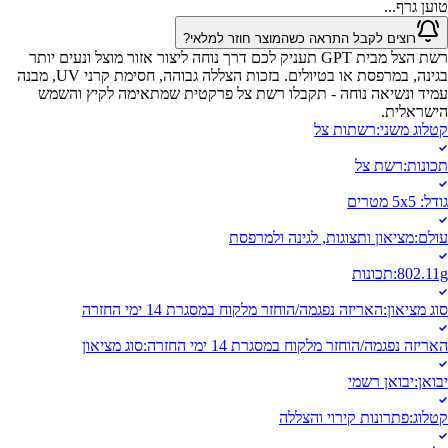
טוען גרף...
רוצים לקבל התראה כשהמוצר חוזר למלאי?
רשת הצל מבית GPT תעניק לכם דרך נוחה ליצור אזור מוצל ונעים יותר
בגינה, במרפסת או בטיולים. בזכות הצללה גבוהה, חסימת קרני UV, מבנה
עמיד ונשיאה נוחה - תקבלו רשת צל פרקטית שמתאימה לקיץ והשמש
הישראלית.
קטלוג משני
:
רשתות צל
תכונות
:
רשת צל
גודל
:
5x5 מטרים
עולם
:
מציאון ותצוגות, לגינה ולמרפסת
802.11g
:
תכונות
סוג מציאון
:
האריזה נפגמה/הוחזר מלקוח במסגרת 14 ימי החזרה
האריזה נפגמה/הוחזר מלקוח במסגרת 14 ימי החזרה
:
סוג מציאון
יבואן
:
יבואן רשמי
קטלוג
:
פתרונות קירוי והצללה