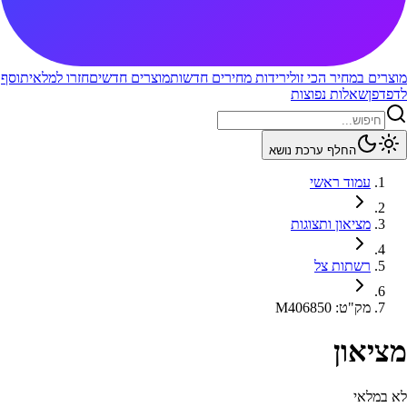
מוצרים במחיר הכי זול
ירידות מחירים חדשות
מוצרים חדשים
חזרו למלאי
תוסף
לדפדפן
שאלות נפוצות
החלף ערכת נושא
עמוד ראשי
מציאון ותצוגות
רשתות צל
מק"ט
:
M406850
מציאון
לא במלאי