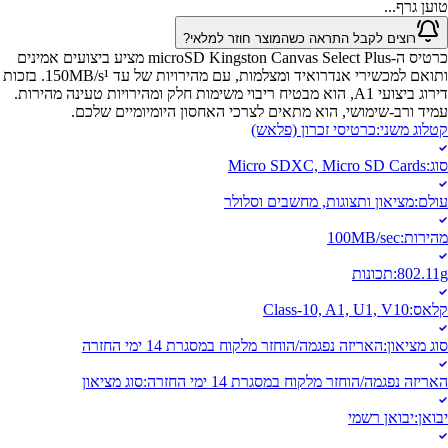
טוען גרף...
רוצים לקבל התראה כשהמוצר חוזר למלאי?
כרטיס ה-microSD Kingston Canvas Select Plus מציע ביצועים אמינים
ותואם למכשירי אנדרואיד ומצלמות, עם מהירויות של עד 150MB/s¹. בזכות
דירוג ביצועי A1, הוא מבטיח ריבוי משימות חלק ומהירויות טעינה מהירות.
עמיד ורב-שימושי, הוא מתאים לצרכי האחסון היומיומיים שלכם.
קטלוג משני
:
כרטיסי זכרון (פלאש)
סוג
:
Micro SDXC, Micro SD Cards
עולם
:
מציאון ותצוגות, מחשבים וסלולר
מהירות
:
100MB/sec‏
802.11g
:
תכונות
קלאס
:
Class-10, A1, U1, V10
סוג מציאון
:
האריזה נפגמה/הוחזר מלקוח במסגרת 14 ימי החזרה
האריזה נפגמה/הוחזר מלקוח במסגרת 14 ימי החזרה
:
סוג מציאון
יבואן
:
יבואן רשמי